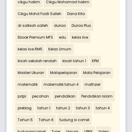
cikgu hakim
Cikgu Mohamad hakim
Cikgu Mohd Fadli Salleh
Dana Kita
dr salbiah salleh
durioo
Durioo Plus
Ebook Premium MFS
edu
kelas live
kelas live RM5
Kelas Umum
kisah sekolah rendah
kisah tahun 1
KPM
Masteri Ukuran
Matapelajaran
Mata Pelajaran
matematik
matematik tahun 4
mathzier
pdpr
pecahan
pendidikan
Pendidikan Islam
preblog
tahun 1
tahun 2
tahun 3
tahun 4
Tahun 5
Tahun 6
tudung si comel
tudungsicomel
Type
Umum
UPKK
Video