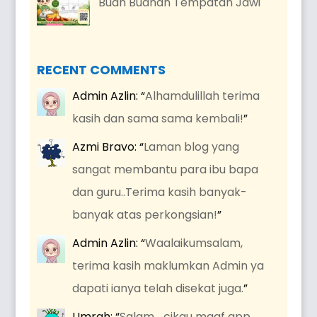
Buah Buahan Tempatan Jawi
RECENT COMMENTS
Admin Azlin
: “
Alhamdulillah terima
kasih dan sama sama kembali!
”
Azmi Bravo
: “
Laman blog yang
sangat membantu para ibu bapa
dan guru..Terima kasih banyak-
banyak atas perkongsian!
”
Admin Azlin
: “
Waalaikumsalam,
terima kasih maklumkan Admin ya
dapati ianya telah disekat juga.
”
Umrah
: “
Salam …cikgu maaf app