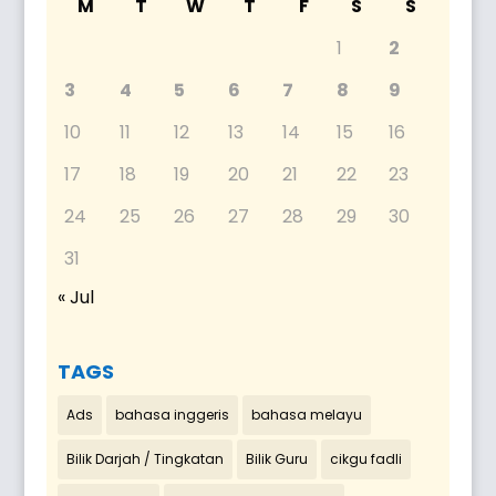
M
T
W
T
F
S
S
1
2
3
4
5
6
7
8
9
10
11
12
13
14
15
16
17
18
19
20
21
22
23
24
25
26
27
28
29
30
31
« Jul
TAGS
Ads
bahasa inggeris
bahasa melayu
Bilik Darjah / Tingkatan
Bilik Guru
cikgu fadli