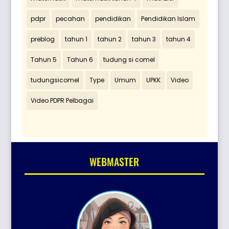
pdpr
pecahan
pendidikan
Pendidikan Islam
preblog
tahun 1
tahun 2
tahun 3
tahun 4
Tahun 5
Tahun 6
tudung si comel
tudungsicomel
Type
Umum
UPKK
Video
Video PDPR Pelbagai
WEBMASTER