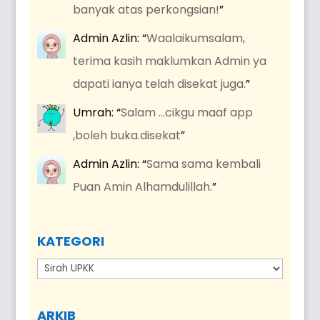
banyak atas perkongsian!
”
Admin Azlin
: “
Waalaikumsalam,
terima kasih maklumkan Admin ya
dapati ianya telah disekat juga.
”
Umrah
: “
Salam …cikgu maaf app
,boleh buka.disekat
”
Admin Azlin
: “
Sama sama kembali
Puan Amin Alhamdulillah.
”
KATEGORI
Kategori
ARKIB