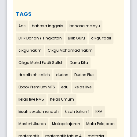
TAGS
Ads
bahasa inggeris
bahasa melayu
Bilik Darjah / Tingkatan
Bilik Guru
cikgu fadli
cikgu hakim
Cikgu Mohamad hakim
Cikgu Mohd Fadli Salleh
Dana Kita
dr salbiah salleh
durioo
Durioo Plus
Ebook Premium MFS
edu
kelas live
kelas live RM5
Kelas Umum
kisah sekolah rendah
kisah tahun 1
KPM
Masteri Ukuran
Matapelajaran
Mata Pelajaran
matematik
matematik tahun 4
mathzier