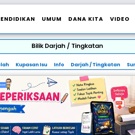
PENDIDIKAN
UMUM
DANA KITA
VIDEO
Bilik Darjah / Tingkatan
olah
Kupasan Isu
Info
Darjah / Tingkatan
Su