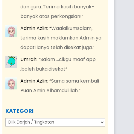
dan guru..Terima kasih banyak-
banyak atas perkongsian!
”
Admin Azlin
: “
Waalaikumsalam,
terima kasih maklumkan Admin ya
dapati ianya telah disekat juga.
”
Umrah
: “
Salam …cikgu maaf app
,boleh buka.disekat
”
Admin Azlin
: “
Sama sama kembali
Puan Amin Alhamdulillah.
”
KATEGORI
Kategori