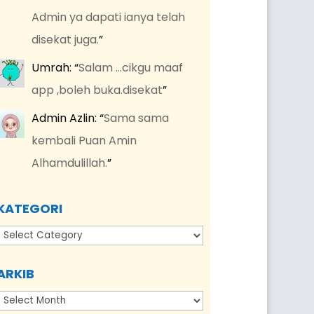
Admin ya dapati ianya telah
disekat juga.
”
Umrah
: “
Salam …cikgu maaf
app ,boleh buka.disekat
”
Admin Azlin
: “
Sama sama
kembali Puan Amin
Alhamdulillah.
”
KATEGORI
Kategori
ARKIB
Arkib