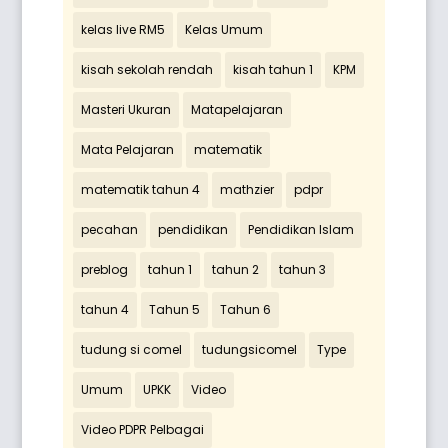
kelas live RM5
Kelas Umum
kisah sekolah rendah
kisah tahun 1
KPM
Masteri Ukuran
Matapelajaran
Mata Pelajaran
matematik
matematik tahun 4
mathzier
pdpr
pecahan
pendidikan
Pendidikan Islam
preblog
tahun 1
tahun 2
tahun 3
tahun 4
Tahun 5
Tahun 6
tudung si comel
tudungsicomel
Type
Umum
UPKK
Video
Video PDPR Pelbagai