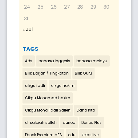
24
25
26
27
28
29
30
31
« Jul
TAGS
Ads
bahasa inggeris
bahasa melayu
Bilik Darjah / Tingkatan
Bilik Guru
cikgu fadli
cikgu hakim
Cikgu Mohamad hakim
Cikgu Mohd Fadli Salleh
Dana Kita
dr salbiah salleh
durioo
Durioo Plus
Ebook Premium MFS
edu
kelas live