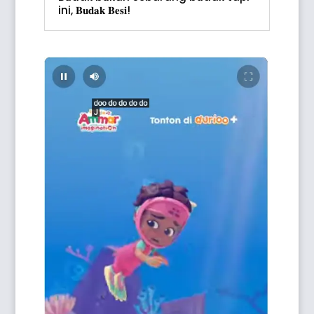
ini, 𝐁𝐮𝐝𝐚𝐤 𝐁𝐞𝐬𝐢!