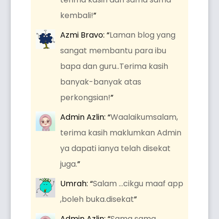
kembali!
”
Azmi Bravo
: “
Laman blog yang
sangat membantu para ibu
bapa dan guru..Terima kasih
banyak-banyak atas
perkongsian!
”
Admin Azlin
: “
Waalaikumsalam,
terima kasih maklumkan Admin
ya dapati ianya telah disekat
juga.
”
Umrah
: “
Salam …cikgu maaf app
,boleh buka.disekat
”
Admin Azlin
: “
Sama sama