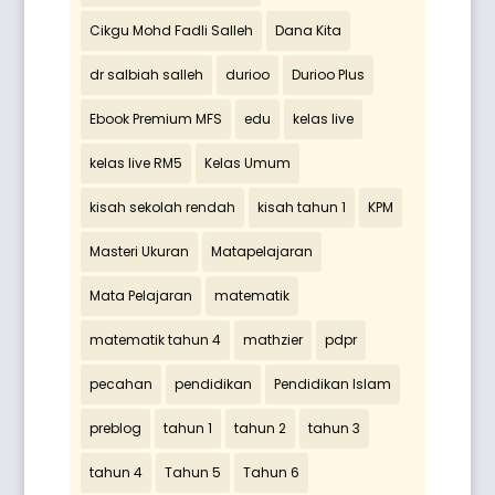
Cikgu Mohd Fadli Salleh
Dana Kita
dr salbiah salleh
durioo
Durioo Plus
Ebook Premium MFS
edu
kelas live
kelas live RM5
Kelas Umum
kisah sekolah rendah
kisah tahun 1
KPM
Masteri Ukuran
Matapelajaran
Mata Pelajaran
matematik
matematik tahun 4
mathzier
pdpr
pecahan
pendidikan
Pendidikan Islam
preblog
tahun 1
tahun 2
tahun 3
tahun 4
Tahun 5
Tahun 6