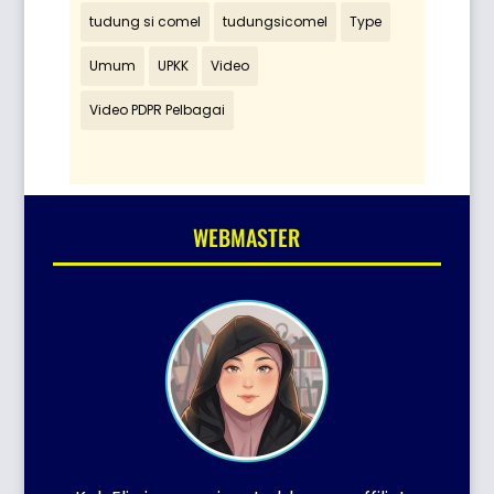
tudung si comel
tudungsicomel
Type
Umum
UPKK
Video
Video PDPR Pelbagai
WEBMASTER