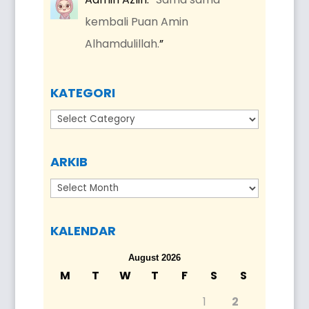
kembali Puan Amin
Alhamdulillah.
”
KATEGORI
Kategori
ARKIB
Arkib
KALENDAR
August 2026
M
T
W
T
F
S
S
1
2