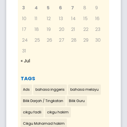
3
4
5
6
7
8
9
10
11
12
13
14
15
16
17
18
19
20
21
22
23
24
25
26
27
28
29
30
31
« Jul
TAGS
Ads
bahasa inggeris
bahasa melayu
Bilik Darjah / Tingkatan
Bilik Guru
cikgu fadli
cikgu hakim
Cikgu Mohamad hakim