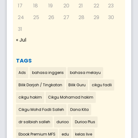
17
18
19
20
21
22
23
24
25
26
27
28
29
30
31
« Jul
TAGS
Ads
bahasa inggeris
bahasa melayu
Bilik Darjah / Tingkatan
Bilik Guru
cikgu fadli
cikgu hakim
Cikgu Mohamad hakim
Cikgu Mohd Fadli Salleh
Dana Kita
dr salbiah salleh
durioo
Durioo Plus
Ebook Premium MFS
edu
kelas live