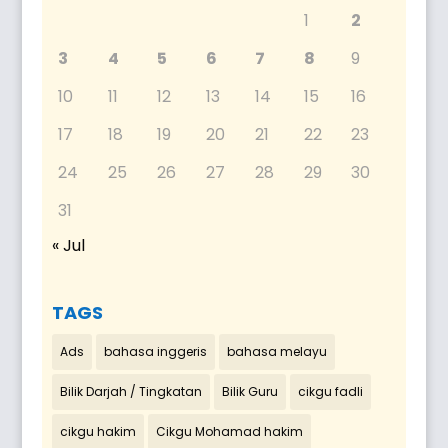
1
2
3
4
5
6
7
8
9
10
11
12
13
14
15
16
17
18
19
20
21
22
23
24
25
26
27
28
29
30
31
« Jul
TAGS
Ads
bahasa inggeris
bahasa melayu
Bilik Darjah / Tingkatan
Bilik Guru
cikgu fadli
cikgu hakim
Cikgu Mohamad hakim