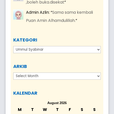
,boleh buka.disekat
”
Admin Azlin
: “
Sama sama kembali
Puan Amin Alhamdulillah.
”
KATEGORI
Kategori
ARKIB
Arkib
KALENDAR
August 2026
M
T
W
T
F
S
S