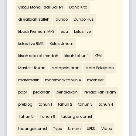
Cikgu Mohd Fadli Salleh
Dana Kita
dr salbiah salleh
durioo
Durioo Plus
Ebook Premium MFS
edu
kelas live
kelas live RM5
Kelas Umum
kisah sekolah rendah
kisah tahun 1
KPM
Masteri Ukuran
Matapelajaran
Mata Pelajaran
matematik
matematik tahun 4
mathzier
pdpr
pecahan
pendidikan
Pendidikan Islam
preblog
tahun 1
tahun 2
tahun 3
tahun 4
Tahun 5
Tahun 6
tudung si comel
tudungsicomel
Type
Umum
UPKK
Video