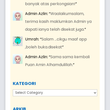
banyak atas perkongsian!
”
Admin Azlin
: “
Waalaikumsalam,
terima kasih maklumkan Admin ya
dapati ianya telah disekat juga.
”
Umrah
: “
Salam …cikgu maaf app
,boleh buka.disekat
”
Admin Azlin
: “
Sama sama kembali
Puan Amin Alhamdulillah.
”
KATEGORI
Kategori
ARKIB