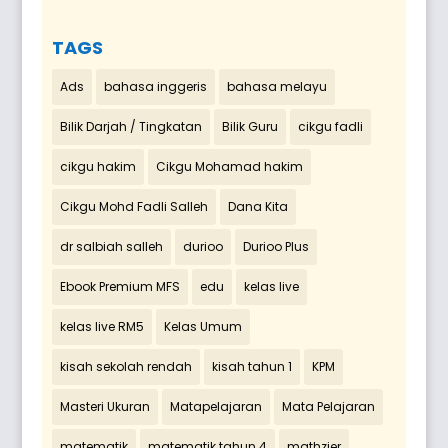
TAGS
Ads
bahasa inggeris
bahasa melayu
Bilik Darjah / Tingkatan
Bilik Guru
cikgu fadli
cikgu hakim
Cikgu Mohamad hakim
Cikgu Mohd Fadli Salleh
Dana Kita
dr salbiah salleh
durioo
Durioo Plus
Ebook Premium MFS
edu
kelas live
kelas live RM5
Kelas Umum
kisah sekolah rendah
kisah tahun 1
KPM
Masteri Ukuran
Matapelajaran
Mata Pelajaran
matematik
matematik tahun 4
mathzier