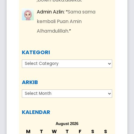
Admin Azlin
: “
Sama sama
kembali Puan Amin
Alhamdulillah.
”
KATEGORI
Kategori
ARKIB
Arkib
KALENDAR
August 2026
M
T
W
T
F
S
S