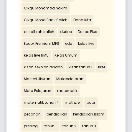
Cikgu Mohamad hakim
Cikgu Mohd Fadli Salleh
Dana Kita
dr salbiah salleh
durioo
Durioo Plus
Ebook Premium MFS
edu
kelas live
kelas live RM5
Kelas Umum
kisah sekolah rendah
kisah tahun 1
KPM
Masteri Ukuran
Matapelajaran
Mata Pelajaran
matematik
matematik tahun 4
mathzier
pdpr
pecahan
pendidikan
Pendidikan Islam
preblog
tahun 1
tahun 2
tahun 3