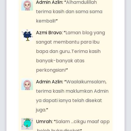
Admin Azlin
: “
Alhamdulillah
terima kasih dan sama sama
kembali!
”
Azmi Bravo
: “
Laman blog yang
sangat membantu para ibu
bapa dan guru..Terima kasih
banyak-banyak atas
perkongsian!
”
Admin Azlin
: “
Waalaikumsalam,
terima kasih maklumkan Admin
ya dapati ianya telah disekat
juga.
”
Umrah
: “
Salam …cikgu maaf app
,boleh buka.disekat
”