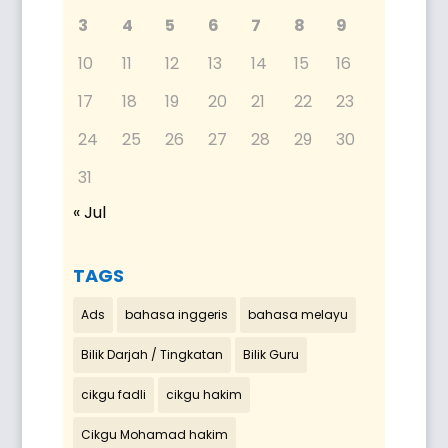
3
4
5
6
7
8
9
10
11
12
13
14
15
16
17
18
19
20
21
22
23
24
25
26
27
28
29
30
31
« Jul
TAGS
Ads
bahasa inggeris
bahasa melayu
Bilik Darjah / Tingkatan
Bilik Guru
cikgu fadli
cikgu hakim
Cikgu Mohamad hakim