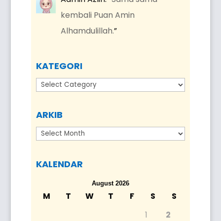
kembali Puan Amin
Alhamdulillah.
”
KATEGORI
Kategori
ARKIB
Arkib
KALENDAR
August 2026
M
T
W
T
F
S
S
1
2