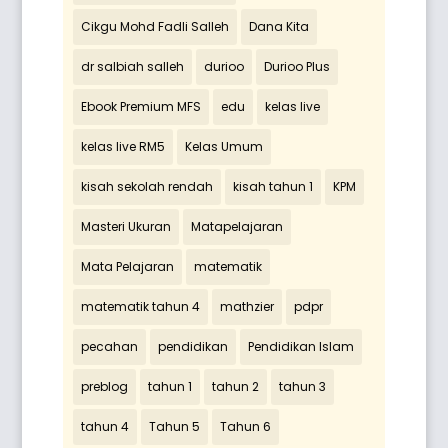
Cikgu Mohd Fadli Salleh
Dana Kita
dr salbiah salleh
durioo
Durioo Plus
Ebook Premium MFS
edu
kelas live
kelas live RM5
Kelas Umum
kisah sekolah rendah
kisah tahun 1
KPM
Masteri Ukuran
Matapelajaran
Mata Pelajaran
matematik
matematik tahun 4
mathzier
pdpr
pecahan
pendidikan
Pendidikan Islam
preblog
tahun 1
tahun 2
tahun 3
tahun 4
Tahun 5
Tahun 6