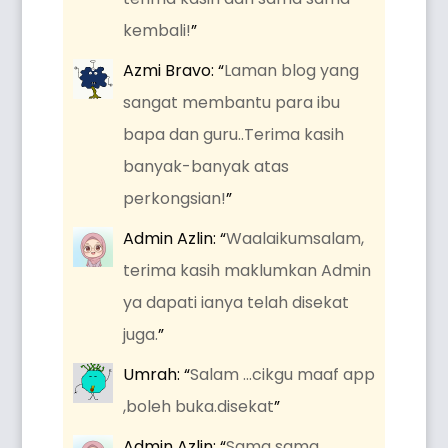
kembali!
”
Azmi Bravo
: “
Laman blog yang
sangat membantu para ibu
bapa dan guru..Terima kasih
banyak-banyak atas
perkongsian!
”
Admin Azlin
: “
Waalaikumsalam,
terima kasih maklumkan Admin
ya dapati ianya telah disekat
juga.
”
Umrah
: “
Salam …cikgu maaf app
,boleh buka.disekat
”
Admin Azlin
: “
Sama sama