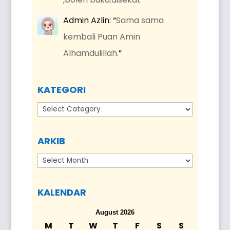
Admin Azlin
: “
Sama sama
kembali Puan Amin
Alhamdulillah.
”
KATEGORI
Kategori
ARKIB
Arkib
KALENDAR
August 2026
M
T
W
T
F
S
S