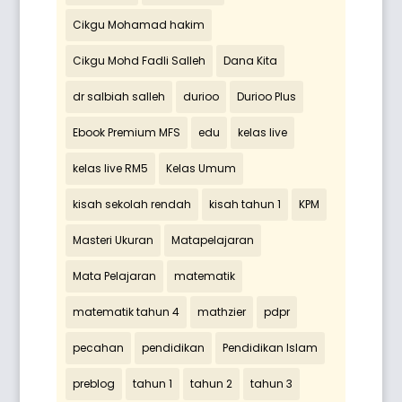
Cikgu Mohamad hakim
Cikgu Mohd Fadli Salleh
Dana Kita
dr salbiah salleh
durioo
Durioo Plus
Ebook Premium MFS
edu
kelas live
kelas live RM5
Kelas Umum
kisah sekolah rendah
kisah tahun 1
KPM
Masteri Ukuran
Matapelajaran
Mata Pelajaran
matematik
matematik tahun 4
mathzier
pdpr
pecahan
pendidikan
Pendidikan Islam
preblog
tahun 1
tahun 2
tahun 3