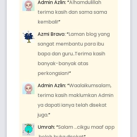
Admin Azlin
: “
Alhamdulillah
terima kasih dan sama sama
kembali!
”
Azmi Bravo
: “
Laman blog yang
sangat membantu para ibu
bapa dan guru..Terima kasih
banyak-banyak atas
perkongsian!
”
Admin Azlin
: “
Waalaikumsalam,
terima kasih maklumkan Admin
ya dapati ianya telah disekat
juga.
”
Umrah
: “
Salam …cikgu maaf app
,boleh buka.disekat
”