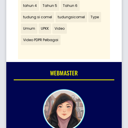
tahun 4
Tahun 5
Tahun 6
tudung si comel
tudungsicomel
Type
Umum
UPKK
Video
Video PDPR Pelbagai
WEBMASTER