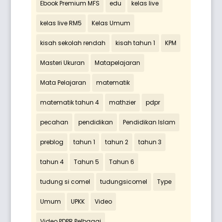
Ebook Premium MFS
edu
kelas live
kelas live RM5
Kelas Umum
kisah sekolah rendah
kisah tahun 1
KPM
Masteri Ukuran
Matapelajaran
Mata Pelajaran
matematik
matematik tahun 4
mathzier
pdpr
pecahan
pendidikan
Pendidikan Islam
preblog
tahun 1
tahun 2
tahun 3
tahun 4
Tahun 5
Tahun 6
tudung si comel
tudungsicomel
Type
Umum
UPKK
Video
Video PDPR Pelbagai