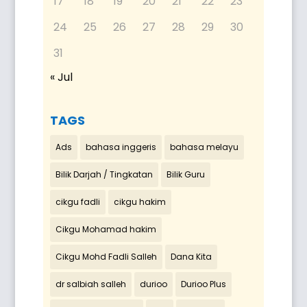
17
18
19
20
21
22
23
24
25
26
27
28
29
30
31
« Jul
TAGS
Ads
bahasa inggeris
bahasa melayu
Bilik Darjah / Tingkatan
Bilik Guru
cikgu fadli
cikgu hakim
Cikgu Mohamad hakim
Cikgu Mohd Fadli Salleh
Dana Kita
dr salbiah salleh
durioo
Durioo Plus