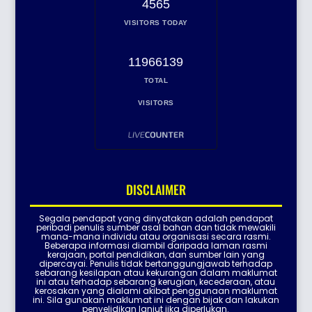
4565
VISITORS TODAY
11966139
TOTAL
VISITORS
DISCLAIMER
Segala pendapat yang dinyatakan adalah pendapat
peribadi penulis sumber asal bahan dan tidak mewakili
mana-mana individu atau organisasi secara rasmi.
Beberapa informasi diambil daripada laman rasmi
kerajaan, portal pendidikan, dan sumber lain yang
dipercayai. Penulis tidak bertanggungjawab terhadap
sebarang kesilapan atau kekurangan dalam maklumat
ini atau terhadap sebarang kerugian, kecederaan, atau
kerosakan yang dialami akibat penggunaan maklumat
ini. Sila gunakan maklumat ini dengan bijak dan lakukan
penyelidikan lanjut jika diperlukan.