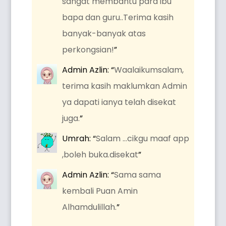
sangat membantu para ibu
bapa dan guru..Terima kasih
banyak-banyak atas
perkongsian!
”
Admin Azlin
: “
Waalaikumsalam,
terima kasih maklumkan Admin
ya dapati ianya telah disekat
juga.
”
Umrah
: “
Salam …cikgu maaf app
,boleh buka.disekat
”
Admin Azlin
: “
Sama sama
kembali Puan Amin
Alhamdulillah.
”