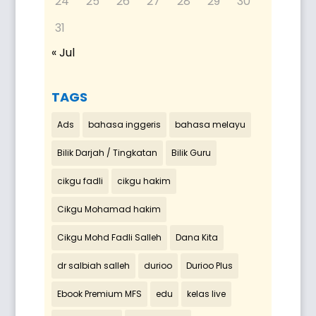
24
25
26
27
28
29
30
31
« Jul
TAGS
Ads
bahasa inggeris
bahasa melayu
Bilik Darjah / Tingkatan
Bilik Guru
cikgu fadli
cikgu hakim
Cikgu Mohamad hakim
Cikgu Mohd Fadli Salleh
Dana Kita
dr salbiah salleh
durioo
Durioo Plus
Ebook Premium MFS
edu
kelas live