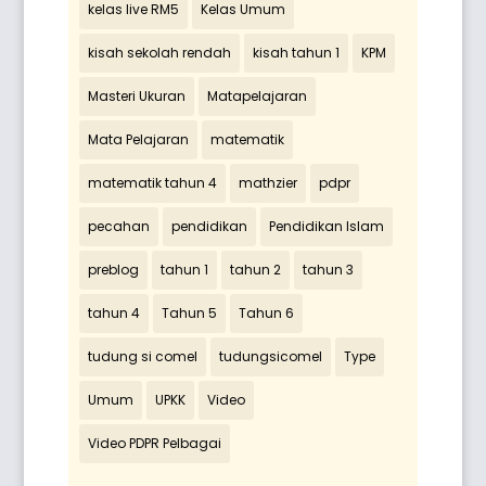
kelas live RM5
Kelas Umum
kisah sekolah rendah
kisah tahun 1
KPM
Masteri Ukuran
Matapelajaran
Mata Pelajaran
matematik
matematik tahun 4
mathzier
pdpr
pecahan
pendidikan
Pendidikan Islam
preblog
tahun 1
tahun 2
tahun 3
tahun 4
Tahun 5
Tahun 6
tudung si comel
tudungsicomel
Type
Umum
UPKK
Video
Video PDPR Pelbagai