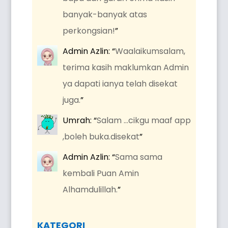
banyak-banyak atas
perkongsian!
”
Admin Azlin
: “
Waalaikumsalam,
terima kasih maklumkan Admin
ya dapati ianya telah disekat
juga.
”
Umrah
: “
Salam …cikgu maaf app
,boleh buka.disekat
”
Admin Azlin
: “
Sama sama
kembali Puan Amin
Alhamdulillah.
”
KATEGORI