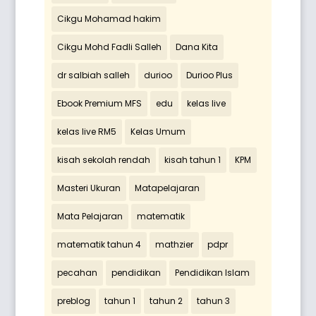
Cikgu Mohamad hakim
Cikgu Mohd Fadli Salleh
Dana Kita
dr salbiah salleh
durioo
Durioo Plus
Ebook Premium MFS
edu
kelas live
kelas live RM5
Kelas Umum
kisah sekolah rendah
kisah tahun 1
KPM
Masteri Ukuran
Matapelajaran
Mata Pelajaran
matematik
matematik tahun 4
mathzier
pdpr
pecahan
pendidikan
Pendidikan Islam
preblog
tahun 1
tahun 2
tahun 3