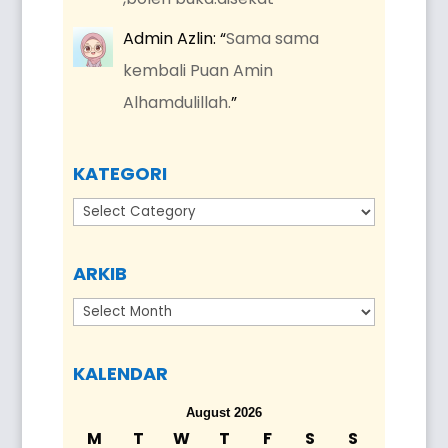
Admin Azlin
: “
Sama sama
kembali Puan Amin
Alhamdulillah.
”
KATEGORI
Kategori
ARKIB
Arkib
KALENDAR
August 2026
M
T
W
T
F
S
S