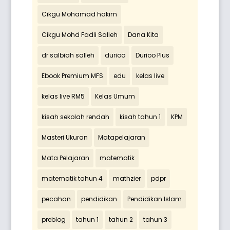
Cikgu Mohamad hakim
Cikgu Mohd Fadli Salleh
Dana Kita
dr salbiah salleh
durioo
Durioo Plus
Ebook Premium MFS
edu
kelas live
kelas live RM5
Kelas Umum
kisah sekolah rendah
kisah tahun 1
KPM
Masteri Ukuran
Matapelajaran
Mata Pelajaran
matematik
matematik tahun 4
mathzier
pdpr
pecahan
pendidikan
Pendidikan Islam
preblog
tahun 1
tahun 2
tahun 3