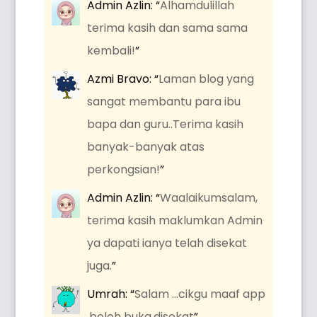
Admin Azlin
: “
Alhamdulillah
terima kasih dan sama sama
kembali!
”
Azmi Bravo
: “
Laman blog yang
sangat membantu para ibu
bapa dan guru..Terima kasih
banyak-banyak atas
perkongsian!
”
Admin Azlin
: “
Waalaikumsalam,
terima kasih maklumkan Admin
ya dapati ianya telah disekat
juga.
”
Umrah
: “
Salam …cikgu maaf app
,boleh buka.disekat
”