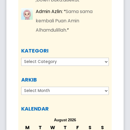
Admin Azlin
: “
Sama sama
kembali Puan Amin
Alhamdulillah.
”
KATEGORI
Kategori
ARKIB
Arkib
KALENDAR
August 2026
M
T
W
T
F
S
S