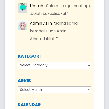
Umrah
: “
Salam …cikgu maaf app
,boleh buka.disekat
”
Admin Azlin
: “
Sama sama
kembali Puan Amin
Alhamdulillah.
”
KATEGORI
Kategori
ARKIB
Arkib
KALENDAR