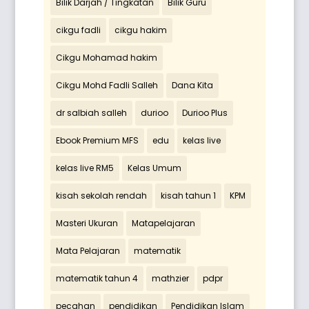
Bilik Darjah / Tingkatan
Bilik Guru
cikgu fadli
cikgu hakim
Cikgu Mohamad hakim
Cikgu Mohd Fadli Salleh
Dana Kita
dr salbiah salleh
durioo
Durioo Plus
Ebook Premium MFS
edu
kelas live
kelas live RM5
Kelas Umum
kisah sekolah rendah
kisah tahun 1
KPM
Masteri Ukuran
Matapelajaran
Mata Pelajaran
matematik
matematik tahun 4
mathzier
pdpr
pecahan
pendidikan
Pendidikan Islam