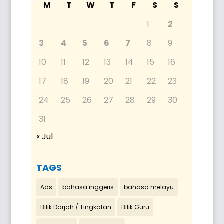
M
T
W
T
F
S
S
1
2
3
4
5
6
7
8
9
10
11
12
13
14
15
16
17
18
19
20
21
22
23
24
25
26
27
28
29
30
31
« Jul
TAGS
Ads
bahasa inggeris
bahasa melayu
Bilik Darjah / Tingkatan
Bilik Guru