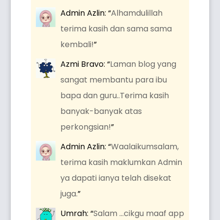
Admin Azlin
: “
Alhamdulillah
terima kasih dan sama sama
kembali!
”
Azmi Bravo
: “
Laman blog yang
sangat membantu para ibu
bapa dan guru..Terima kasih
banyak-banyak atas
perkongsian!
”
Admin Azlin
: “
Waalaikumsalam,
terima kasih maklumkan Admin
ya dapati ianya telah disekat
juga.
”
Umrah
: “
Salam …cikgu maaf app