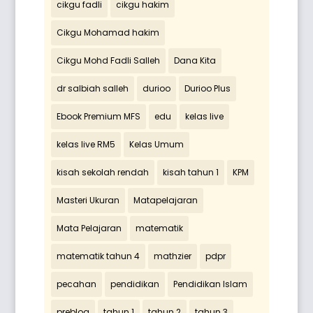
cikgu fadli
cikgu hakim
Cikgu Mohamad hakim
Cikgu Mohd Fadli Salleh
Dana Kita
dr salbiah salleh
durioo
Durioo Plus
Ebook Premium MFS
edu
kelas live
kelas live RM5
Kelas Umum
kisah sekolah rendah
kisah tahun 1
KPM
Masteri Ukuran
Matapelajaran
Mata Pelajaran
matematik
matematik tahun 4
mathzier
pdpr
pecahan
pendidikan
Pendidikan Islam
preblog
tahun 1
tahun 2
tahun 3