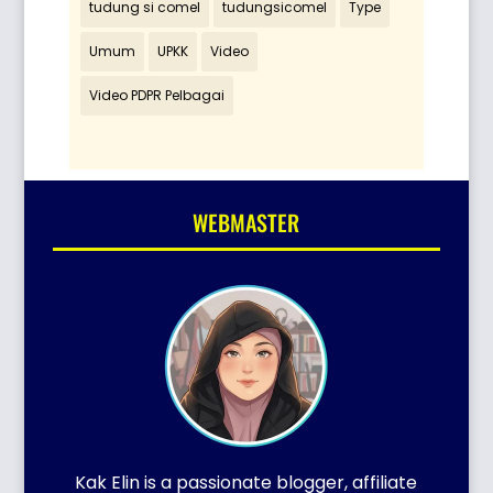
tudung si comel
tudungsicomel
Type
Umum
UPKK
Video
Video PDPR Pelbagai
WEBMASTER
Kak Elin is a passionate blogger, affiliate