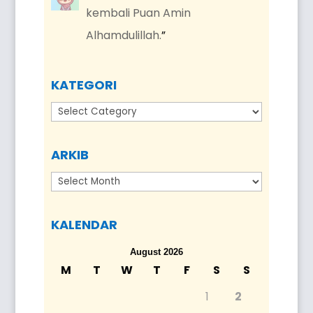
kembali Puan Amin
Alhamdulillah.
”
KATEGORI
Kategori
ARKIB
Arkib
KALENDAR
August 2026
M
T
W
T
F
S
S
1
2