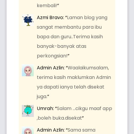
kembali!
”
Azmi Bravo
: “
Laman blog yang
sangat membantu para ibu
bapa dan guru..Terima kasih
banyak-banyak atas
perkongsian!
”
Admin Azlin
: “
Waalaikumsalam,
terima kasih maklumkan Admin
ya dapati ianya telah disekat
juga.
”
Umrah
: “
Salam …cikgu maaf app
,boleh buka.disekat
”
Admin Azlin
: “
Sama sama