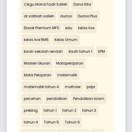
Cikgu Mohd Fadli Salleh
Dana Kita
dr salbiah salleh
durioo
Durioo Plus
Ebook Premium MFS
edu
kelas live
kelas live RM5
Kelas Umum
kisah sekolah rendah
kisah tahun 1
KPM
Masteri Ukuran
Matapelajaran
Mata Pelajaran
matematik
matematik tahun 4
mathzier
pdpr
pecahan
pendidikan
Pendidikan Islam
preblog
tahun 1
tahun 2
tahun 3
tahun 4
Tahun 5
Tahun 6