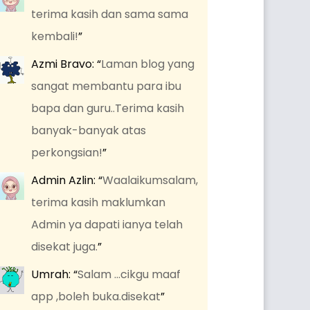
terima kasih dan sama sama
kembali!
”
Azmi Bravo
: “
Laman blog yang
sangat membantu para ibu
bapa dan guru..Terima kasih
banyak-banyak atas
perkongsian!
”
Admin Azlin
: “
Waalaikumsalam,
terima kasih maklumkan
Admin ya dapati ianya telah
disekat juga.
”
Umrah
: “
Salam …cikgu maaf
app ,boleh buka.disekat
”