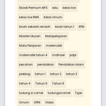
Ebook Premium MFS
edu
kelas live
kelas live RM5
Kelas Umum
kisah sekolah rendah
kisah tahun 1
KPM
Masteri Ukuran
Matapelajaran
Mata Pelajaran
matematik
matematik tahun 4
mathzier
pdpr
pecahan
pendidikan
Pendidikan Islam
preblog
tahun 1
tahun 2
tahun 3
tahun 4
Tahun 5
Tahun 6
tudung si comel
tudungsicomel
Type
Umum
UPKK
Video