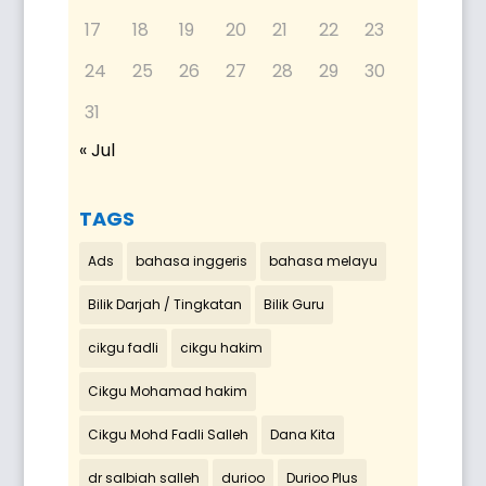
17
18
19
20
21
22
23
24
25
26
27
28
29
30
31
« Jul
TAGS
Ads
bahasa inggeris
bahasa melayu
Bilik Darjah / Tingkatan
Bilik Guru
cikgu fadli
cikgu hakim
Cikgu Mohamad hakim
Cikgu Mohd Fadli Salleh
Dana Kita
dr salbiah salleh
durioo
Durioo Plus