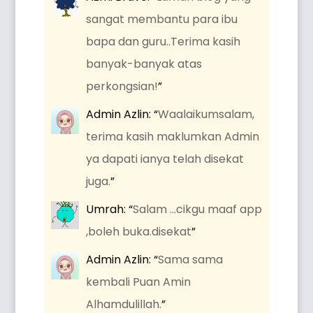
sangat membantu para ibu
bapa dan guru..Terima kasih
banyak-banyak atas
perkongsian!
”
Admin Azlin
: “
Waalaikumsalam,
terima kasih maklumkan Admin
ya dapati ianya telah disekat
juga.
”
Umrah
: “
Salam …cikgu maaf app
,boleh buka.disekat
”
Admin Azlin
: “
Sama sama
kembali Puan Amin
Alhamdulillah.
”