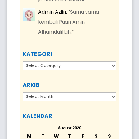
Admin Azlin
: “
Sama sama
kembali Puan Amin
Alhamdulillah.
”
KATEGORI
Kategori
ARKIB
Arkib
KALENDAR
August 2026
M
T
W
T
F
S
S