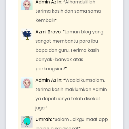
Admin Azlin
: “
Alhamdulillah
terima kasih dan sama sama
kembali!
”
Azmi Bravo
: “
Laman blog yang
sangat membantu para ibu
bapa dan guru..Terima kasih
banyak-banyak atas
perkongsian!
”
Admin Azlin
: “
Waalaikumsalam,
terima kasih maklumkan Admin
ya dapati ianya telah disekat
juga.
”
Umrah
: “
Salam …cikgu maaf app
,boleh buka.disekat
”