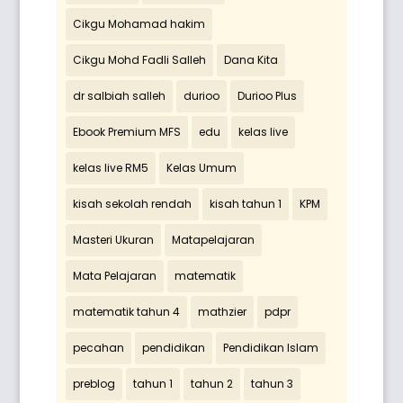
Cikgu Mohamad hakim
Cikgu Mohd Fadli Salleh
Dana Kita
dr salbiah salleh
durioo
Durioo Plus
Ebook Premium MFS
edu
kelas live
kelas live RM5
Kelas Umum
kisah sekolah rendah
kisah tahun 1
KPM
Masteri Ukuran
Matapelajaran
Mata Pelajaran
matematik
matematik tahun 4
mathzier
pdpr
pecahan
pendidikan
Pendidikan Islam
preblog
tahun 1
tahun 2
tahun 3