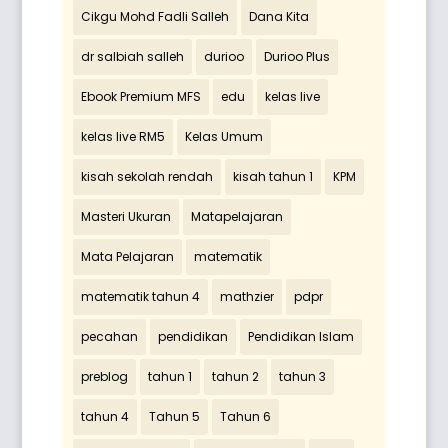
Cikgu Mohd Fadli Salleh
Dana Kita
dr salbiah salleh
durioo
Durioo Plus
Ebook Premium MFS
edu
kelas live
kelas live RM5
Kelas Umum
kisah sekolah rendah
kisah tahun 1
KPM
Masteri Ukuran
Matapelajaran
Mata Pelajaran
matematik
matematik tahun 4
mathzier
pdpr
pecahan
pendidikan
Pendidikan Islam
preblog
tahun 1
tahun 2
tahun 3
tahun 4
Tahun 5
Tahun 6