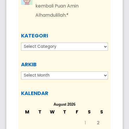
kembali Puan Amin
Alhamdulillah.
”
KATEGORI
Kategori
ARKIB
Arkib
KALENDAR
August 2026
M
T
W
T
F
S
S
1
2