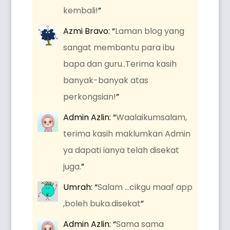
kembali!
”
Azmi Bravo
: “
Laman blog yang
sangat membantu para ibu
bapa dan guru..Terima kasih
banyak-banyak atas
perkongsian!
”
Admin Azlin
: “
Waalaikumsalam,
terima kasih maklumkan Admin
ya dapati ianya telah disekat
juga.
”
Umrah
: “
Salam …cikgu maaf app
,boleh buka.disekat
”
Admin Azlin
: “
Sama sama