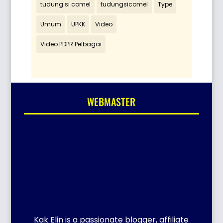
tudung si comel
tudungsicomel
Type
Umum
UPKK
Video
Video PDPR Pelbagai
WEBMASTER
Kak Elin is a passionate blogger, affiliate