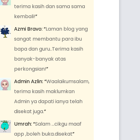
terima kasih dan sama sama
kembali!
”
Azmi Bravo
: “
Laman blog yang
sangat membantu para ibu
bapa dan guru..Terima kasih
banyak-banyak atas
perkongsian!
”
Admin Azlin
: “
Waalaikumsalam,
terima kasih maklumkan
Admin ya dapati ianya telah
disekat juga.
”
Umrah
: “
Salam …cikgu maaf
app ,boleh buka.disekat
”