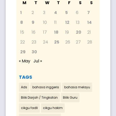
M
T
W
T
F
S
S
1
2
3
4
5
6
7
8
9
10
11
12
13
14
15
16
17
18
19
20
21
22
23
24
25
26
27
28
29
30
« May
Jul »
TAGS
Ads
bahasa inggeris
bahasa melayu
Bilik Darjah / Tingkatan
Bilik Guru
cikgu fadli
cikgu hakim