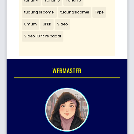
tahun 4
Tahun 5
Tahun 6
tudung si comel
tudungsicomel
Type
Umum
UPKK
Video
Video PDPR Pelbagai
WEBMASTER