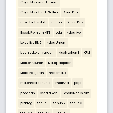
Cikgu Mohamad hakim
Cikgu Mohd Fadli Salleh
Dana Kita
dr salbiah salleh
durioo
Durioo Plus
Ebook Premium MFS
edu
kelas live
kelas live RM5
Kelas Umum
kisah sekolah rendah
kisah tahun 1
KPM
Masteri Ukuran
Matapelajaran
Mata Pelajaran
matematik
matematik tahun 4
mathzier
pdpr
pecahan
pendidikan
Pendidikan Islam
preblog
tahun 1
tahun 2
tahun 3