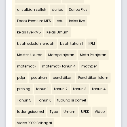
dr salbiah salleh
durioo
Durioo Plus
Ebook Premium MFS
edu
kelas live
kelas live RM5
Kelas Umum
kisah sekolah rendah
kisah tahun 1
KPM
Masteri Ukuran
Matapelajaran
Mata Pelajaran
matematik
matematik tahun 4
mathzier
pdpr
pecahan
pendidikan
Pendidikan Islam
preblog
tahun 1
tahun 2
tahun 3
tahun 4
Tahun 5
Tahun 6
tudung si comel
tudungsicomel
Type
Umum
UPKK
Video
Video PDPR Pelbagai