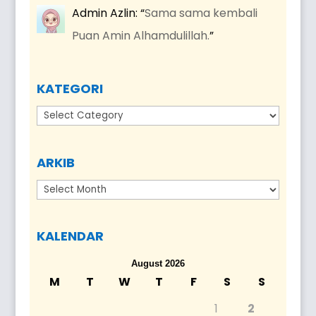
Admin Azlin
: “
Sama sama kembali
Puan Amin Alhamdulillah.
”
KATEGORI
Kategori
ARKIB
Arkib
KALENDAR
August 2026
M
T
W
T
F
S
S
1
2