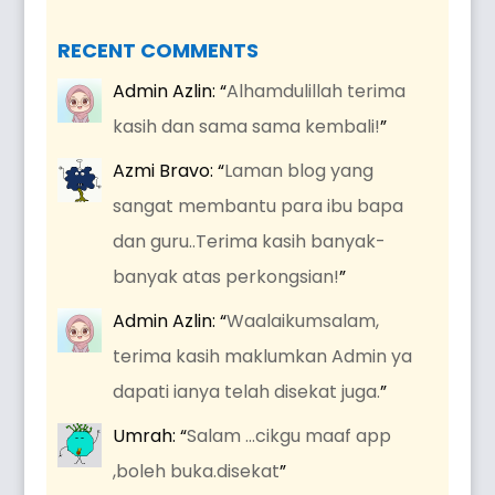
RECENT COMMENTS
Admin Azlin
: “
Alhamdulillah terima
kasih dan sama sama kembali!
”
Azmi Bravo
: “
Laman blog yang
sangat membantu para ibu bapa
dan guru..Terima kasih banyak-
banyak atas perkongsian!
”
Admin Azlin
: “
Waalaikumsalam,
terima kasih maklumkan Admin ya
dapati ianya telah disekat juga.
”
Umrah
: “
Salam …cikgu maaf app
,boleh buka.disekat
”