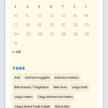
3
4
5
6
7
8
9
10
11
12
13
14
15
16
17
18
19
20
21
22
23
24
25
26
27
28
29
30
31
« Jul
TAGS
Ads
bahasa inggeris
bahasa melayu
Bilik Darjah / Tingkatan
Bilik Guru
cikgu fadli
cikgu hakim
Cikgu Mohamad hakim
Cikgu Mohd Fadli Salleh
Dana Kita