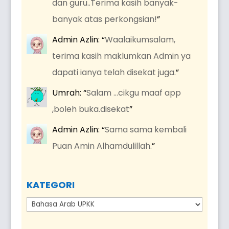
dan guru..Terima kasih banyak-
banyak atas perkongsian!
”
Admin Azlin
: “
Waalaikumsalam,
terima kasih maklumkan Admin ya
dapati ianya telah disekat juga.
”
Umrah
: “
Salam …cikgu maaf app
,boleh buka.disekat
”
Admin Azlin
: “
Sama sama kembali
Puan Amin Alhamdulillah.
”
KATEGORI
Kategori