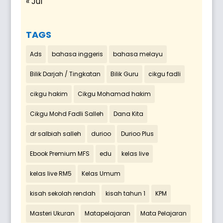
« Jul
TAGS
Ads
bahasa inggeris
bahasa melayu
Bilik Darjah / Tingkatan
Bilik Guru
cikgu fadli
cikgu hakim
Cikgu Mohamad hakim
Cikgu Mohd Fadli Salleh
Dana Kita
dr salbiah salleh
durioo
Durioo Plus
Ebook Premium MFS
edu
kelas live
kelas live RM5
Kelas Umum
kisah sekolah rendah
kisah tahun 1
KPM
Masteri Ukuran
Matapelajaran
Mata Pelajaran