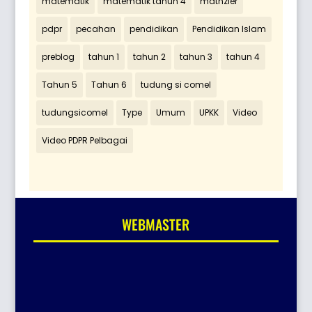
matematik
matematik tahun 4
mathzier
pdpr
pecahan
pendidikan
Pendidikan Islam
preblog
tahun 1
tahun 2
tahun 3
tahun 4
Tahun 5
Tahun 6
tudung si comel
tudungsicomel
Type
Umum
UPKK
Video
Video PDPR Pelbagai
WEBMASTER