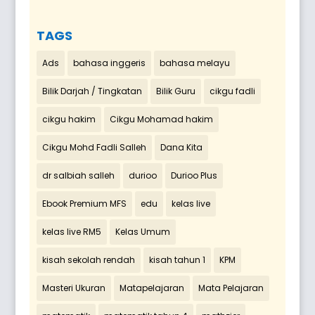
TAGS
Ads
bahasa inggeris
bahasa melayu
Bilik Darjah / Tingkatan
Bilik Guru
cikgu fadli
cikgu hakim
Cikgu Mohamad hakim
Cikgu Mohd Fadli Salleh
Dana Kita
dr salbiah salleh
durioo
Durioo Plus
Ebook Premium MFS
edu
kelas live
kelas live RM5
Kelas Umum
kisah sekolah rendah
kisah tahun 1
KPM
Masteri Ukuran
Matapelajaran
Mata Pelajaran