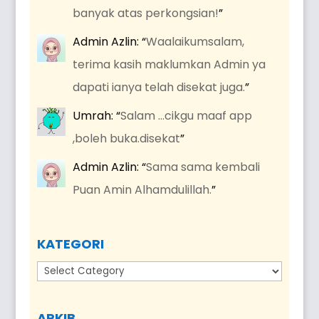
banyak atas perkongsian!
”
Admin Azlin
: “
Waalaikumsalam,
terima kasih maklumkan Admin ya
dapati ianya telah disekat juga.
”
Umrah
: “
Salam …cikgu maaf app
,boleh buka.disekat
”
Admin Azlin
: “
Sama sama kembali
Puan Amin Alhamdulillah.
”
KATEGORI
Kategori
ARKIB