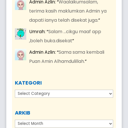
Admin Azlin
: “
Waalaikumsalam,
terima kasih maklumkan Admin ya
dapati ianya telah disekat juga.
”
Umrah
: “
Salam …cikgu maaf app
,boleh buka.disekat
”
Admin Azlin
: “
Sama sama kembali
Puan Amin Alhamdulillah.
”
KATEGORI
Kategori
ARKIB
Arkib