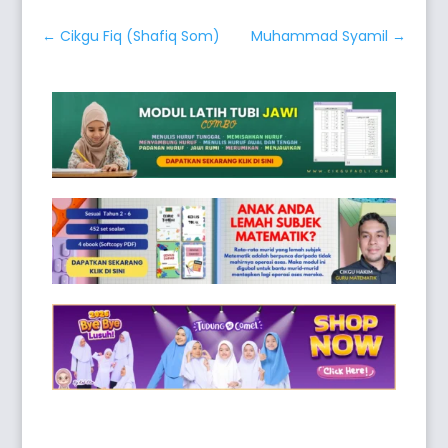
←
Cikgu Fiq (Shafiq Som)
Muhammad Syamil
→