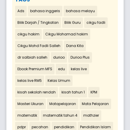
Ads
bahasa inggeris
bahasa melayu
Bilik Darjah / Tingkatan
Bilik Guru
cikgu fadli
cikgu hakim
Cikgu Mohamad hakim
Cikgu Mohd Fadli Salleh
Dana Kita
dr salbiah salleh
durioo
Durioo Plus
Ebook Premium MFS
edu
kelas live
kelas live RM5
Kelas Umum
kisah sekolah rendah
kisah tahun 1
KPM
Masteri Ukuran
Matapelajaran
Mata Pelajaran
matematik
matematik tahun 4
mathzier
pdpr
pecahan
pendidikan
Pendidikan Islam