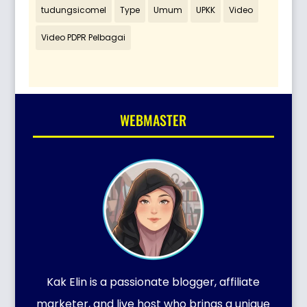
tudungsicomel
Type
Umum
UPKK
Video
Video PDPR Pelbagai
WEBMASTER
Kak Elin is a passionate blogger, affiliate
marketer, and live host who brings a unique