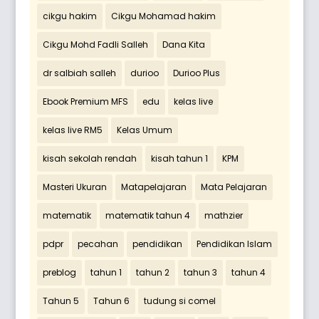
cikgu hakim
Cikgu Mohamad hakim
Cikgu Mohd Fadli Salleh
Dana Kita
dr salbiah salleh
durioo
Durioo Plus
Ebook Premium MFS
edu
kelas live
kelas live RM5
Kelas Umum
kisah sekolah rendah
kisah tahun 1
KPM
Masteri Ukuran
Matapelajaran
Mata Pelajaran
matematik
matematik tahun 4
mathzier
pdpr
pecahan
pendidikan
Pendidikan Islam
preblog
tahun 1
tahun 2
tahun 3
tahun 4
Tahun 5
Tahun 6
tudung si comel