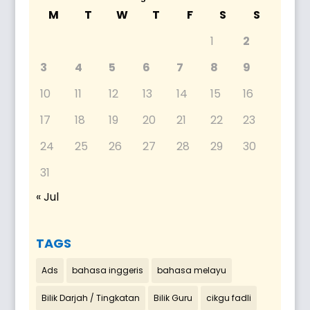
M
T
W
T
F
S
S
1
2
3
4
5
6
7
8
9
10
11
12
13
14
15
16
17
18
19
20
21
22
23
24
25
26
27
28
29
30
31
« Jul
TAGS
Ads
bahasa inggeris
bahasa melayu
Bilik Darjah / Tingkatan
Bilik Guru
cikgu fadli