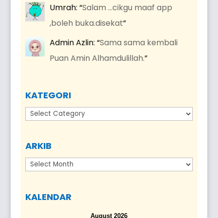
Umrah
: “
Salam …cikgu maaf app
,boleh buka.disekat
”
Admin Azlin
: “
Sama sama kembali
Puan Amin Alhamdulillah.
”
KATEGORI
Kategori
ARKIB
Arkib
KALENDAR
August 2026