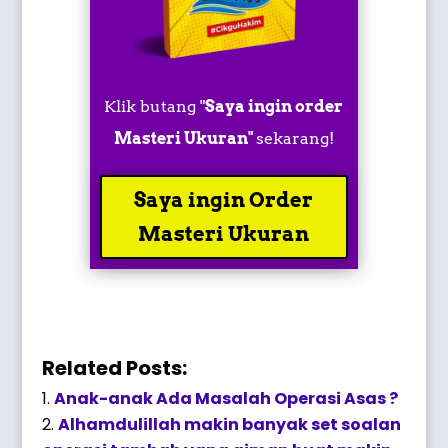
Klik butang "
Saya ingin order
Masteri Ukuran"
sekarang!
Saya ingin Order
Masteri Ukuran
Related Posts:
Anak-anak Ada Masalah Operasi Asas ?
Alhamdulillah makin banyak set soalan