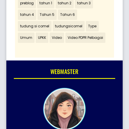
preblog
tahun 1
tahun 2
tahun 3
tahun 4
Tahun 5
Tahun 6
tudung si comel
tudungsicomel
Type
Umum
UPKK
Video
Video PDPR Pelbagai
WEBMASTER