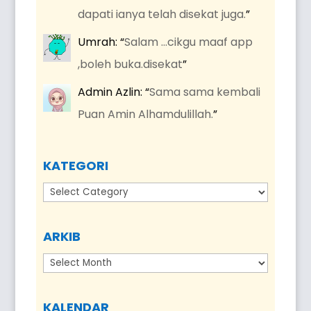
dapati ianya telah disekat juga.
”
Umrah
: “
Salam …cikgu maaf app
,boleh buka.disekat
”
Admin Azlin
: “
Sama sama kembali
Puan Amin Alhamdulillah.
”
KATEGORI
Kategori
ARKIB
Arkib
KALENDAR