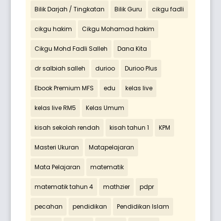
Bilik Darjah / Tingkatan
Bilik Guru
cikgu fadli
cikgu hakim
Cikgu Mohamad hakim
Cikgu Mohd Fadli Salleh
Dana Kita
dr salbiah salleh
durioo
Durioo Plus
Ebook Premium MFS
edu
kelas live
kelas live RM5
Kelas Umum
kisah sekolah rendah
kisah tahun 1
KPM
Masteri Ukuran
Matapelajaran
Mata Pelajaran
matematik
matematik tahun 4
mathzier
pdpr
pecahan
pendidikan
Pendidikan Islam