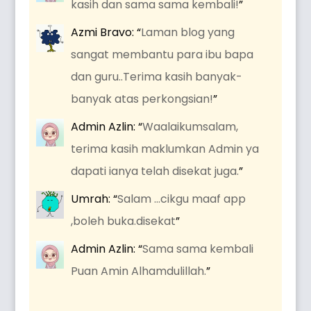
kasih dan sama sama kembali!
”
Azmi Bravo
: “
Laman blog yang
sangat membantu para ibu bapa
dan guru..Terima kasih banyak-
banyak atas perkongsian!
”
Admin Azlin
: “
Waalaikumsalam,
terima kasih maklumkan Admin ya
dapati ianya telah disekat juga.
”
Umrah
: “
Salam …cikgu maaf app
,boleh buka.disekat
”
Admin Azlin
: “
Sama sama kembali
Puan Amin Alhamdulillah.
”