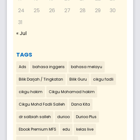
24
25
26
27
28
29
30
31
« Jul
TAGS
Ads
bahasa inggeris
bahasa melayu
Bilik Darjah / Tingkatan
Bilik Guru
cikgu fadli
cikgu hakim
Cikgu Mohamad hakim
Cikgu Mohd Fadli Salleh
Dana Kita
dr salbiah salleh
durioo
Durioo Plus
Ebook Premium MFS
edu
kelas live