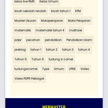
kelas live RM5
Kelas Umum
kisah sekolah rendah
kisah tahun 1
KPM
Masteri Ukuran
Matapelajaran
Mata Pelajaran
matematik
matematik tahun 4
mathzier
pdpr
pecahan
pendidikan
Pendidikan Islam
preblog
tahun 1
tahun 2
tahun 3
tahun 4
Tahun 5
Tahun 6
tudung si comel
tudungsicomel
Type
Umum
UPKK
Video
Video PDPR Pelbagai
WEBMASTER