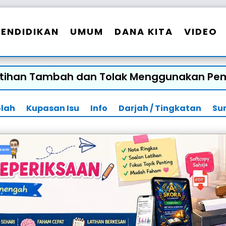
PENDIDIKAN
UMUM
DANA KITA
VIDEO
atihan Tambah dan Tolak Menggunakan Pe
olah
Kupasan Isu
Info
Darjah / Tingkatan
Su