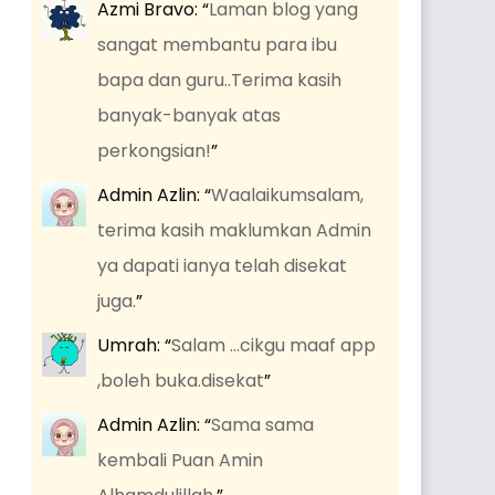
Azmi Bravo
: “
Laman blog yang
sangat membantu para ibu
bapa dan guru..Terima kasih
banyak-banyak atas
perkongsian!
”
Admin Azlin
: “
Waalaikumsalam,
terima kasih maklumkan Admin
ya dapati ianya telah disekat
juga.
”
Umrah
: “
Salam …cikgu maaf app
,boleh buka.disekat
”
Admin Azlin
: “
Sama sama
kembali Puan Amin