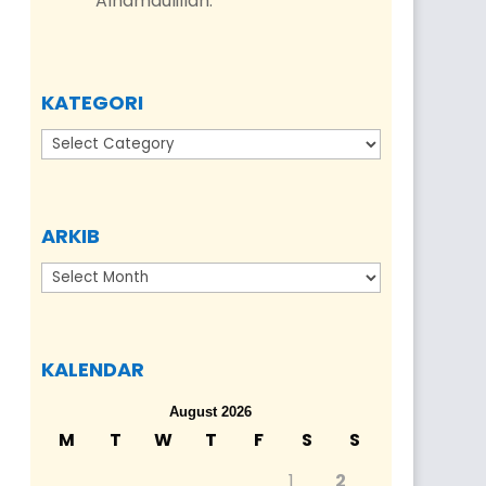
Alhamdulillah.
”
KATEGORI
Kategori
ARKIB
Arkib
KALENDAR
August 2026
M
T
W
T
F
S
S
1
2