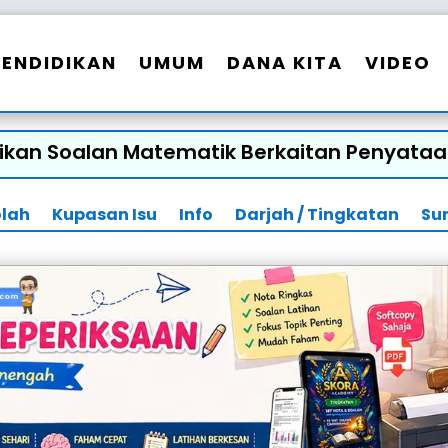
PENDIDIKAN
UMUM
DANA KITA
VIDEO
aikan Soalan Matematik Berkaitan Penyata
olah
Kupasan Isu
Info
Darjah / Tingkatan
Su