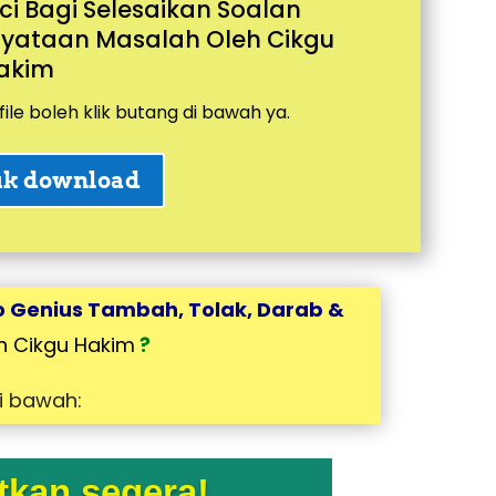
ci Bagi Selesaikan Soalan
nyataan Masalah Oleh Cikgu
akim
ile boleh klik butang di bawah ya.
uk download
Genius Tambah, Tolak, Darab &
h Cikgu Hakim
?
di bawah:
kan segera!