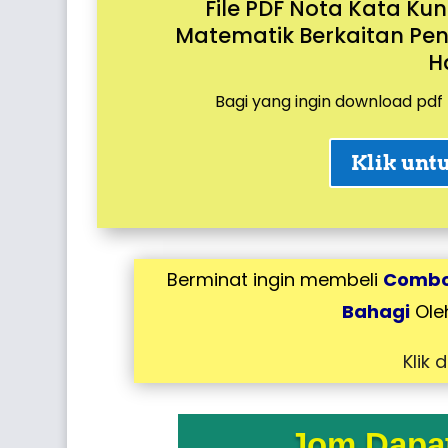
File PDF Nota Kata Kun
Matematik Berkaitan Pe
H
Bagi yang ingin download pdf f
Klik unt
Berminat ingin membeli
Combo 
Bahagi
Ole
Klik 
Jom Dapat