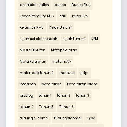
dr salbiah salleh
durioo
Durioo Plus
Ebook Premium MFS
edu
kelas live
kelas live RM5
Kelas Umum
kisah sekolah rendah
kisah tahun 1
KPM
Masteri Ukuran
Matapelajaran
Mata Pelajaran
matematik
matematik tahun 4
mathzier
pdpr
pecahan
pendidikan
Pendidikan Islam
preblog
tahun 1
tahun 2
tahun 3
tahun 4
Tahun 5
Tahun 6
tudung si comel
tudungsicomel
Type