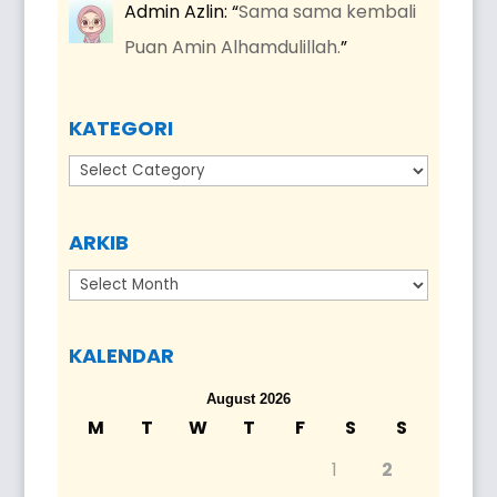
Admin Azlin
: “
Sama sama kembali
Puan Amin Alhamdulillah.
”
KATEGORI
Kategori
ARKIB
Arkib
KALENDAR
August 2026
M
T
W
T
F
S
S
1
2