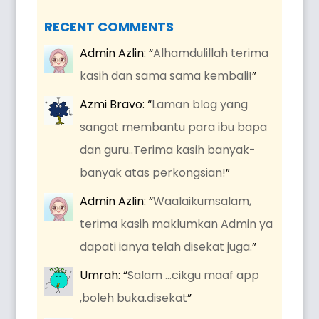
RECENT COMMENTS
Admin Azlin
: “
Alhamdulillah terima
kasih dan sama sama kembali!
”
Azmi Bravo
: “
Laman blog yang
sangat membantu para ibu bapa
dan guru..Terima kasih banyak-
banyak atas perkongsian!
”
Admin Azlin
: “
Waalaikumsalam,
terima kasih maklumkan Admin ya
dapati ianya telah disekat juga.
”
Umrah
: “
Salam …cikgu maaf app
,boleh buka.disekat
”