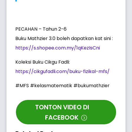
PECAHAN – Tahun 2-6
Buku Mathzier 3.0 boleh dapatkan kat sini :
https://s.shopee.com.my/1qKezIsCni
Koleksi Buku Cikgu Fadli:
https://cikgufadli.com/buku-fizikal-mfs/
#MFS #kelasmatematik #bukumathzier
TONTON VIDEO DI
FACEBOOK