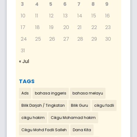
3
4
5
6
7
8
9
10
11
12
13
14
15
16
17
18
19
20
21
22
23
24
25
26
27
28
29
30
31
« Jul
TAGS
Ads
bahasa inggeris
bahasa melayu
Bilik Darjah / Tingkatan
Bilik Guru
cikgu fadli
cikgu hakim
Cikgu Mohamad hakim
Cikgu Mohd Fadli Salleh
Dana Kita