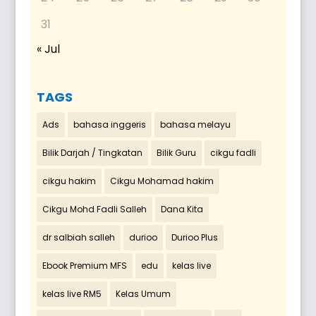
31
« Jul
TAGS
Ads
bahasa inggeris
bahasa melayu
Bilik Darjah / Tingkatan
Bilik Guru
cikgu fadli
cikgu hakim
Cikgu Mohamad hakim
Cikgu Mohd Fadli Salleh
Dana Kita
dr salbiah salleh
durioo
Durioo Plus
Ebook Premium MFS
edu
kelas live
kelas live RM5
Kelas Umum