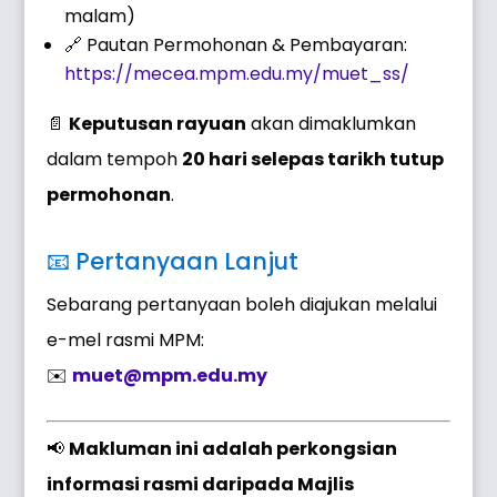
malam)
🔗 Pautan Permohonan & Pembayaran:
https://mecea.mpm.edu.my/muet_ss/
📄
Keputusan rayuan
akan dimaklumkan
dalam tempoh
20 hari selepas tarikh tutup
permohonan
.
📧 Pertanyaan Lanjut
Sebarang pertanyaan boleh diajukan melalui
e-mel rasmi MPM:
✉️
muet@mpm.edu.my
📢
Makluman ini adalah perkongsian
informasi rasmi daripada Majlis