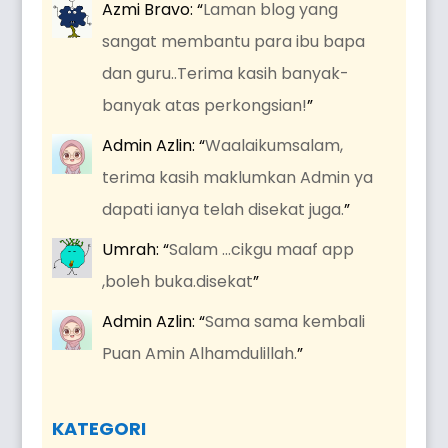
Azmi Bravo
: “
Laman blog yang
sangat membantu para ibu bapa
dan guru..Terima kasih banyak-
banyak atas perkongsian!
”
Admin Azlin
: “
Waalaikumsalam,
terima kasih maklumkan Admin ya
dapati ianya telah disekat juga.
”
Umrah
: “
Salam …cikgu maaf app
,boleh buka.disekat
”
Admin Azlin
: “
Sama sama kembali
Puan Amin Alhamdulillah.
”
KATEGORI