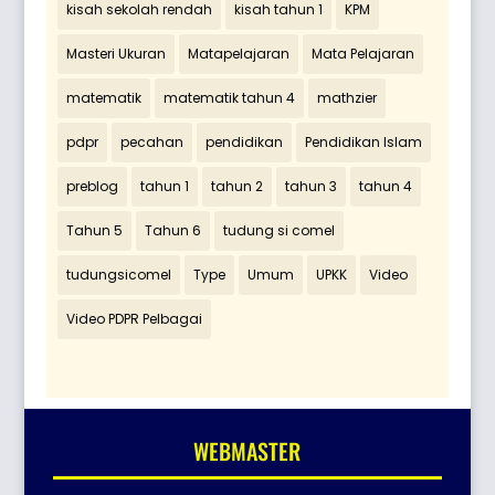
kisah sekolah rendah
kisah tahun 1
KPM
Masteri Ukuran
Matapelajaran
Mata Pelajaran
matematik
matematik tahun 4
mathzier
pdpr
pecahan
pendidikan
Pendidikan Islam
preblog
tahun 1
tahun 2
tahun 3
tahun 4
Tahun 5
Tahun 6
tudung si comel
tudungsicomel
Type
Umum
UPKK
Video
Video PDPR Pelbagai
WEBMASTER