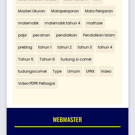
Masteri Ukuran
Matapelajaran
Mata Pelajaran
matematik
matematik tahun 4
mathzier
pdpr
pecahan
pendidikan
Pendidikan Islam
preblog
tahun 1
tahun 2
tahun 3
tahun 4
Tahun 5
Tahun 6
tudung si comel
tudungsicomel
Type
Umum
UPKK
Video
Video PDPR Pelbagai
WEBMASTER