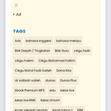
31
« Jul
TAGS
Ads
bahasa inggeris
bahasa melayu
Bilik Darjah / Tingkatan
Bilik Guru
cikgu fadli
cikgu hakim
Cikgu Mohamad hakim
Cikgu Mohd Fadli Salleh
Dana Kita
dr salbiah salleh
durioo
Durioo Plus
Ebook Premium MFS
edu
kelas live
kelas live RM5
Kelas Umum
kisah sekolah rendah
kisah tahun 1
KPM