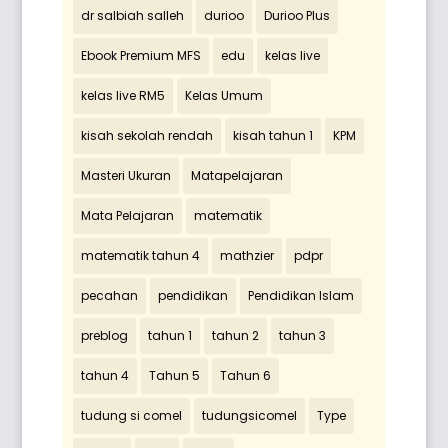
dr salbiah salleh
durioo
Durioo Plus
Ebook Premium MFS
edu
kelas live
kelas live RM5
Kelas Umum
kisah sekolah rendah
kisah tahun 1
KPM
Masteri Ukuran
Matapelajaran
Mata Pelajaran
matematik
matematik tahun 4
mathzier
pdpr
pecahan
pendidikan
Pendidikan Islam
preblog
tahun 1
tahun 2
tahun 3
tahun 4
Tahun 5
Tahun 6
tudung si comel
tudungsicomel
Type