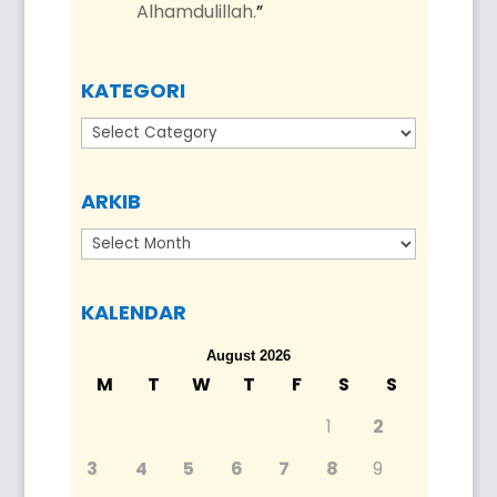
Alhamdulillah.
”
KATEGORI
Kategori
ARKIB
Arkib
KALENDAR
August 2026
M
T
W
T
F
S
S
1
2
3
4
5
6
7
8
9