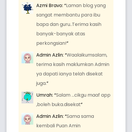
Azmi Bravo
: “
Laman blog yang
sangat membantu para ibu
bapa dan guru..Terima kasih
banyak-banyak atas
perkongsian!
”
Admin Azlin
: “
Waalaikumsalam,
terima kasih maklumkan Admin
ya dapati ianya telah disekat
juga.
”
Umrah
: “
Salam …cikgu maaf app
,boleh buka.disekat
”
Admin Azlin
: “
Sama sama
kembali Puan Amin