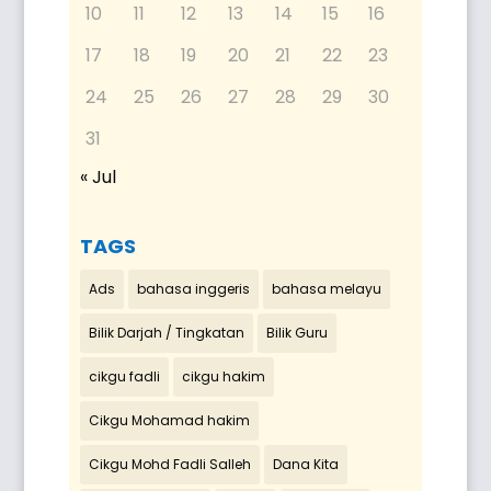
10
11
12
13
14
15
16
17
18
19
20
21
22
23
24
25
26
27
28
29
30
31
« Jul
TAGS
Ads
bahasa inggeris
bahasa melayu
Bilik Darjah / Tingkatan
Bilik Guru
cikgu fadli
cikgu hakim
Cikgu Mohamad hakim
Cikgu Mohd Fadli Salleh
Dana Kita