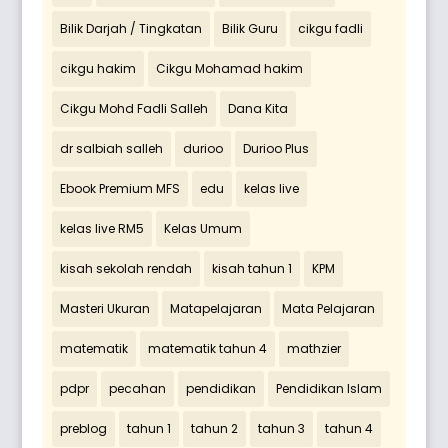
Bilik Darjah / Tingkatan
Bilik Guru
cikgu fadli
cikgu hakim
Cikgu Mohamad hakim
Cikgu Mohd Fadli Salleh
Dana Kita
dr salbiah salleh
durioo
Durioo Plus
Ebook Premium MFS
edu
kelas live
kelas live RM5
Kelas Umum
kisah sekolah rendah
kisah tahun 1
KPM
Masteri Ukuran
Matapelajaran
Mata Pelajaran
matematik
matematik tahun 4
mathzier
pdpr
pecahan
pendidikan
Pendidikan Islam
preblog
tahun 1
tahun 2
tahun 3
tahun 4