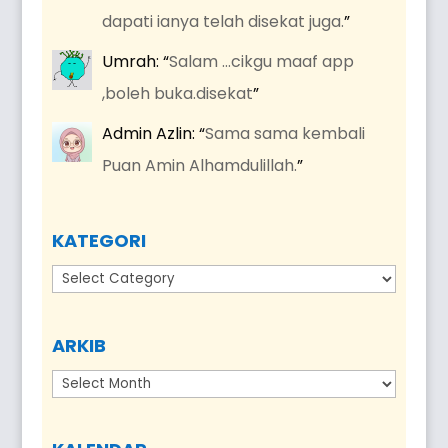
dapati ianya telah disekat juga.
”
Umrah
: “
Salam …cikgu maaf app
,boleh buka.disekat
”
Admin Azlin
: “
Sama sama kembali
Puan Amin Alhamdulillah.
”
KATEGORI
Kategori
ARKIB
Arkib