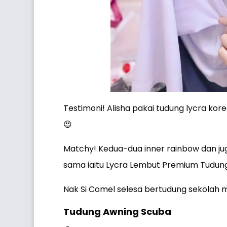
Testimoni! Alisha pakai tudung lycra k
😍
Matchy! Kedua-dua inner rainbow dan j
sama iaitu Lycra Lembut Premium Tudun
Nak Si Comel selesa bertudung sekolah 
Tudung Awning Scuba