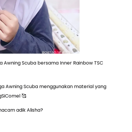
orea Awning Scuba bersama Inner Rainbow TSC
uga Awning Scuba menggunakan material yang
gSiComel 🥰
macam adik Alisha?