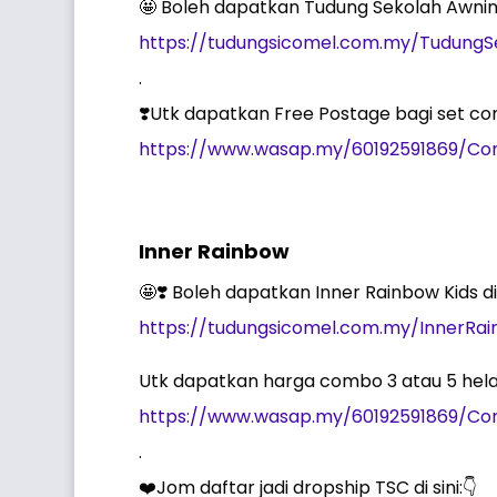
🤩 Boleh dapatkan Tudung Sekolah Awning 
https://tudungsicomel.com.my/Tudung
.
❣️Utk dapatkan Free Postage bagi set co
https://www.wasap.my/60192591869/C
Inner Rainbow
🤩❣️ Boleh dapatkan Inner Rainbow Kids di 
https://tudungsicomel.com.my/InnerRai
Utk dapatkan harga combo 3 atau 5 helai
https://www.wasap.my/60192591869/Co
.
❤️Jom daftar jadi dropship TSC di sini:👇