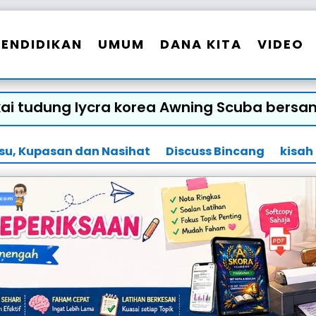
PENDIDIKAN
UMUM
DANA KITA
VIDEO
kai tudung lycra korea Awning Scuba bers
Isu, Kupasan dan Nasihat
Discuss Bincang
kisah