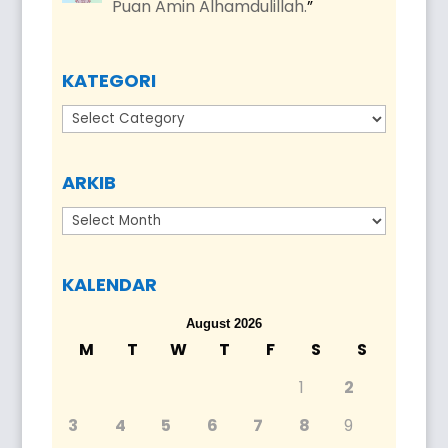
Puan Amin Alhamdulillah.
”
KATEGORI
Kategori
ARKIB
Arkib
KALENDAR
August 2026
M
T
W
T
F
S
S
1
2
3
4
5
6
7
8
9