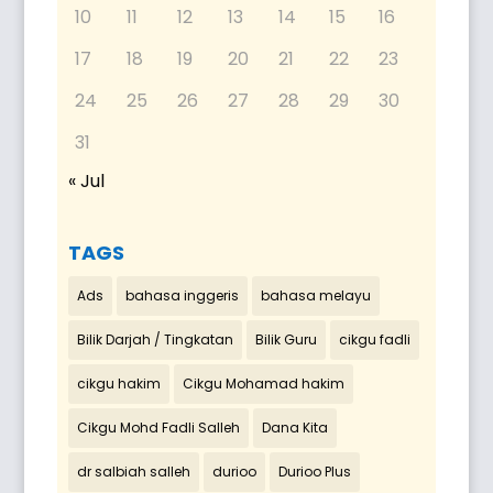
10
11
12
13
14
15
16
17
18
19
20
21
22
23
24
25
26
27
28
29
30
31
« Jul
TAGS
Ads
bahasa inggeris
bahasa melayu
Bilik Darjah / Tingkatan
Bilik Guru
cikgu fadli
cikgu hakim
Cikgu Mohamad hakim
Cikgu Mohd Fadli Salleh
Dana Kita
dr salbiah salleh
durioo
Durioo Plus