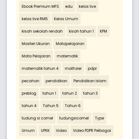
Ebook Premium MFS
edu
kelas live
kelas live RM5
Kelas Umum
kisah sekolah rendah
kisah tahun 1
KPM
Masteri Ukuran
Matapelajaran
Mata Pelajaran
matematik
matematik tahun 4
mathzier
pdpr
pecahan
pendidikan
Pendidikan Islam
preblog
tahun 1
tahun 2
tahun 3
tahun 4
Tahun 5
Tahun 6
tudung si comel
tudungsicomel
Type
Umum
UPKK
Video
Video PDPR Pelbagai