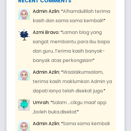
RECENT COMMENTS
Admin Azlin
: “
Alhamdulillah terima
kasih dan sama sama kembali!
”
Azmi Bravo
: “
Laman blog yang
sangat membantu para ibu bapa
dan guru..Terima kasih banyak-
banyak atas perkongsian!
”
Admin Azlin
: “
Waalaikumsalam,
terima kasih maklumkan Admin ya
dapati ianya telah disekat juga.
”
Umrah
: “
Salam …cikgu maaf app
,boleh buka.disekat
”
Admin Azlin
: “
Sama sama kembali