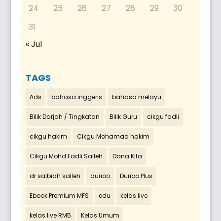
24
25
26
27
28
29
30
31
« Jul
TAGS
Ads
bahasa inggeris
bahasa melayu
Bilik Darjah / Tingkatan
Bilik Guru
cikgu fadli
cikgu hakim
Cikgu Mohamad hakim
Cikgu Mohd Fadli Salleh
Dana Kita
dr salbiah salleh
durioo
Durioo Plus
Ebook Premium MFS
edu
kelas live
kelas live RM5
Kelas Umum