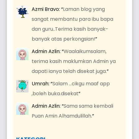
Azmi Bravo
: “
Laman blog yang
sangat membantu para ibu bapa
dan guru..Terima kasih banyak-
banyak atas perkongsian!
”
Admin Azlin
: “
Waalaikumsalam,
terima kasih maklumkan Admin ya
dapati ianya telah disekat juga.
”
Umrah
: “
Salam …cikgu maaf app
,boleh buka.disekat
”
Admin Azlin
: “
Sama sama kembali
Puan Amin Alhamdulillah.
”