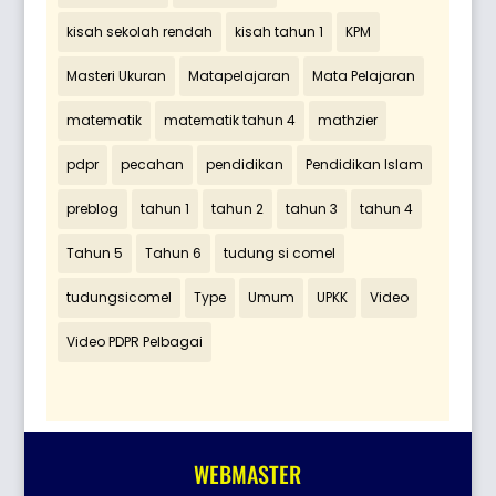
kisah sekolah rendah
kisah tahun 1
KPM
Masteri Ukuran
Matapelajaran
Mata Pelajaran
matematik
matematik tahun 4
mathzier
pdpr
pecahan
pendidikan
Pendidikan Islam
preblog
tahun 1
tahun 2
tahun 3
tahun 4
Tahun 5
Tahun 6
tudung si comel
tudungsicomel
Type
Umum
UPKK
Video
Video PDPR Pelbagai
WEBMASTER