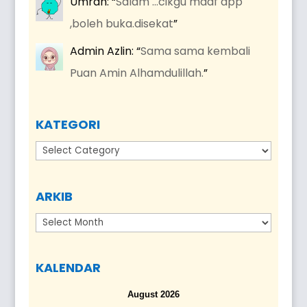
Umrah
: “
Salam …cikgu maaf app
,boleh buka.disekat
”
Admin Azlin
: “
Sama sama kembali
Puan Amin Alhamdulillah.
”
KATEGORI
Kategori
ARKIB
Arkib
KALENDAR
August 2026