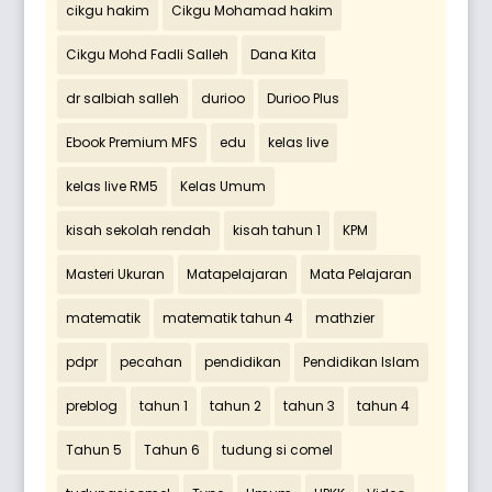
cikgu hakim
Cikgu Mohamad hakim
Cikgu Mohd Fadli Salleh
Dana Kita
dr salbiah salleh
durioo
Durioo Plus
Ebook Premium MFS
edu
kelas live
kelas live RM5
Kelas Umum
kisah sekolah rendah
kisah tahun 1
KPM
Masteri Ukuran
Matapelajaran
Mata Pelajaran
matematik
matematik tahun 4
mathzier
pdpr
pecahan
pendidikan
Pendidikan Islam
preblog
tahun 1
tahun 2
tahun 3
tahun 4
Tahun 5
Tahun 6
tudung si comel