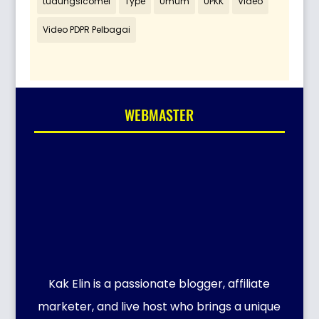
tudungsicomel
Type
Umum
UPKK
Video
Video PDPR Pelbagai
WEBMASTER
Kak Elin is a passionate blogger, affiliate
marketer, and live host who brings a unique