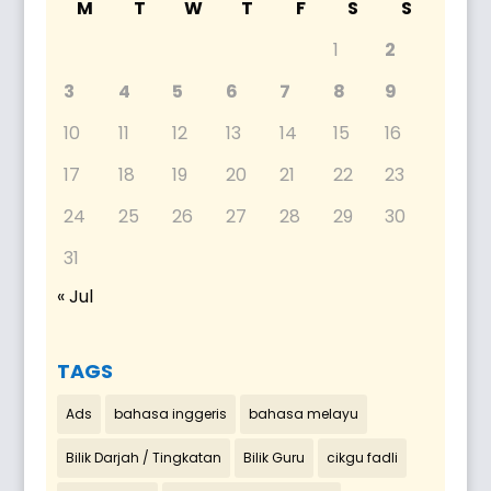
M
T
W
T
F
S
S
1
2
3
4
5
6
7
8
9
10
11
12
13
14
15
16
17
18
19
20
21
22
23
24
25
26
27
28
29
30
31
« Jul
TAGS
Ads
bahasa inggeris
bahasa melayu
Bilik Darjah / Tingkatan
Bilik Guru
cikgu fadli