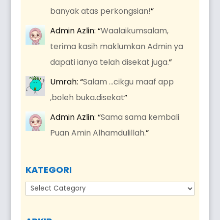
banyak atas perkongsian!
”
Admin Azlin
: “
Waalaikumsalam,
terima kasih maklumkan Admin ya
dapati ianya telah disekat juga.
”
Umrah
: “
Salam …cikgu maaf app
,boleh buka.disekat
”
Admin Azlin
: “
Sama sama kembali
Puan Amin Alhamdulillah.
”
KATEGORI
Kategori