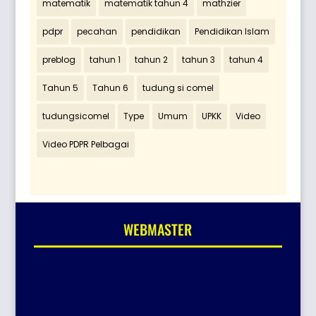
matematik
matematik tahun 4
mathzier
pdpr
pecahan
pendidikan
Pendidikan Islam
preblog
tahun 1
tahun 2
tahun 3
tahun 4
Tahun 5
Tahun 6
tudung si comel
tudungsicomel
Type
Umum
UPKK
Video
Video PDPR Pelbagai
WEBMASTER