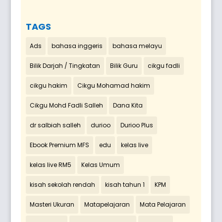
TAGS
Ads
bahasa inggeris
bahasa melayu
Bilik Darjah / Tingkatan
Bilik Guru
cikgu fadli
cikgu hakim
Cikgu Mohamad hakim
Cikgu Mohd Fadli Salleh
Dana Kita
dr salbiah salleh
durioo
Durioo Plus
Ebook Premium MFS
edu
kelas live
kelas live RM5
Kelas Umum
kisah sekolah rendah
kisah tahun 1
KPM
Masteri Ukuran
Matapelajaran
Mata Pelajaran