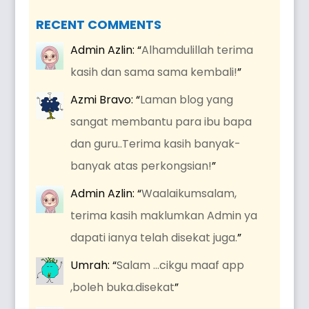
RECENT COMMENTS
Admin Azlin
: “
Alhamdulillah terima
kasih dan sama sama kembali!
”
Azmi Bravo
: “
Laman blog yang
sangat membantu para ibu bapa
dan guru..Terima kasih banyak-
banyak atas perkongsian!
”
Admin Azlin
: “
Waalaikumsalam,
terima kasih maklumkan Admin ya
dapati ianya telah disekat juga.
”
Umrah
: “
Salam …cikgu maaf app
,boleh buka.disekat
”