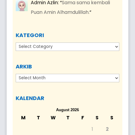
Admin Azlin
: “
Sama sama kembali
Puan Amin Alhamdulillah.
”
KATEGORI
Kategori
ARKIB
Arkib
KALENDAR
August 2026
M
T
W
T
F
S
S
1
2