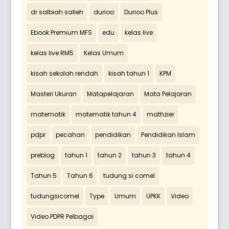
dr salbiah salleh
durioo
Durioo Plus
Ebook Premium MFS
edu
kelas live
kelas live RM5
Kelas Umum
kisah sekolah rendah
kisah tahun 1
KPM
Masteri Ukuran
Matapelajaran
Mata Pelajaran
matematik
matematik tahun 4
mathzier
pdpr
pecahan
pendidikan
Pendidikan Islam
preblog
tahun 1
tahun 2
tahun 3
tahun 4
Tahun 5
Tahun 6
tudung si comel
tudungsicomel
Type
Umum
UPKK
Video
Video PDPR Pelbagai