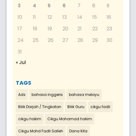
3
4
5
6
7
8
9
10
11
12
13
14
15
16
17
18
19
20
21
22
23
24
25
26
27
28
29
30
31
« Jul
TAGS
Ads
bahasa inggeris
bahasa melayu
Bilik Darjah / Tingkatan
Bilik Guru
cikgu fadli
cikgu hakim
Cikgu Mohamad hakim
Cikgu Mohd Fadli Salleh
Dana Kita