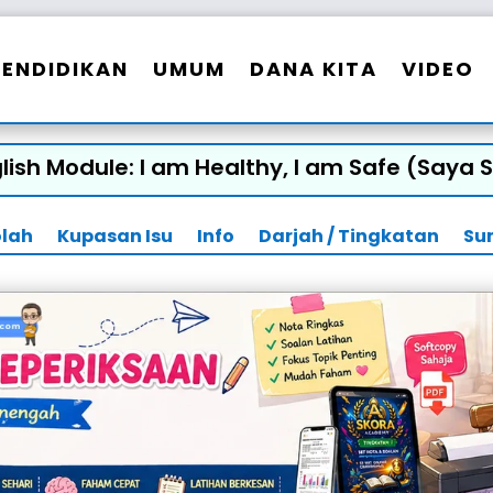
PENDIDIKAN
UMUM
DANA KITA
VIDEO
glish Module: I am Healthy, I am Safe (Saya
olah
Kupasan Isu
Info
Darjah / Tingkatan
Su