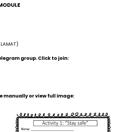
 MODULE
SELAMAT)
elegram group. Click to join:
de manually or view full image: