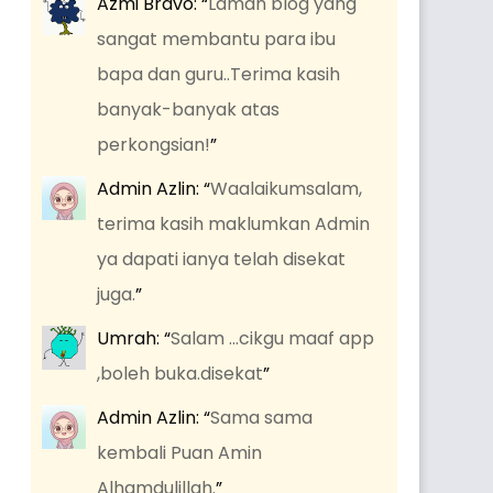
Azmi Bravo
: “
Laman blog yang
sangat membantu para ibu
bapa dan guru..Terima kasih
banyak-banyak atas
perkongsian!
”
Admin Azlin
: “
Waalaikumsalam,
terima kasih maklumkan Admin
ya dapati ianya telah disekat
juga.
”
Umrah
: “
Salam …cikgu maaf app
,boleh buka.disekat
”
Admin Azlin
: “
Sama sama
kembali Puan Amin
Alhamdulillah.
”