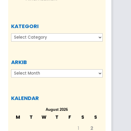
KATEGORI
Kategori
ARKIB
Arkib
KALENDAR
August 2026
M
T
W
T
F
S
S
1
2