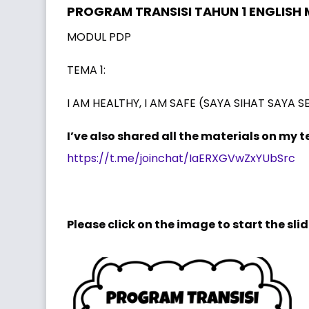
PROGRAM TRANSISI TAHUN 1 ENGLISH
MODUL PDP
TEMA 1:
I AM HEALTHY, I AM SAFE (SAYA SIHAT SAYA 
I’ve also shared all the materials on my t
https://t.me/joinchat/IaERXGVwZxYUbSrc
Please click on the image to start the sli