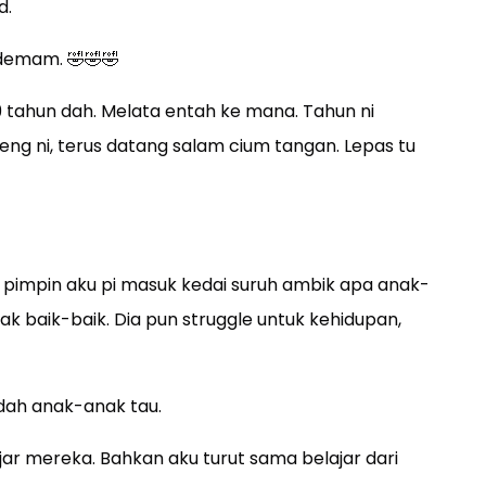
d.
 demam. 🤣🤣🤣
19 tahun dah. Melata entah ke mana. Tahun ni
g ni, terus datang salam cium tangan. Lepas tu
u pimpin aku pi masuk kedai suruh ambik apa anak-
lak baik-baik. Dia pun struggle untuk kehidupan,
dah anak-anak tau.
ar mereka. Bahkan aku turut sama belajar dari