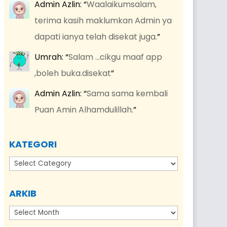
Admin Azlin
: “
Waalaikumsalam,
terima kasih maklumkan Admin ya
dapati ianya telah disekat juga.
”
Umrah
: “
Salam …cikgu maaf app
,boleh buka.disekat
”
Admin Azlin
: “
Sama sama kembali
Puan Amin Alhamdulillah.
”
KATEGORI
Kategori
ARKIB
Arkib