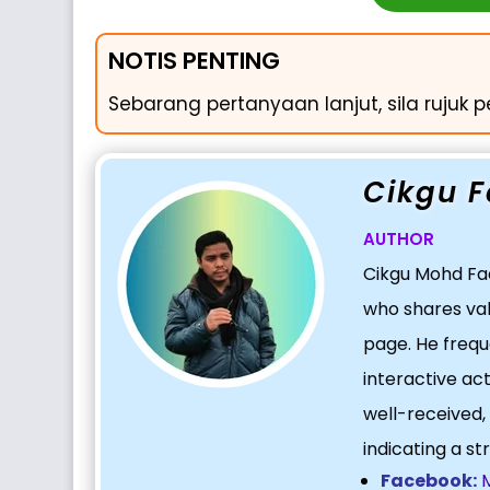
NOTIS PENTING
Sebarang pertanyaan lanjut, sila rujuk p
Cikgu F
AUTHOR
Cikgu Mohd Fad
who shares va
page. He freque
interactive act
well-received,
indicating a s
Facebook: