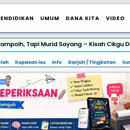
PENDIDIKAN
UMUM
DANA KITA
VIDEO
poih, Tapi Murid Sayang – Kisah Cikgu Di
olah
Kupasan Isu
Info
Darjah / Tingkatan
Su