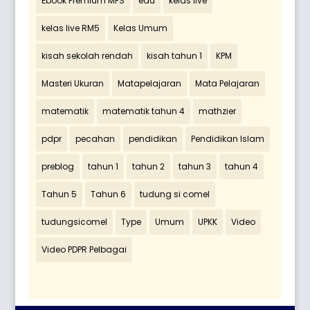
Ebook Premium MFS
edu
kelas live
kelas live RM5
Kelas Umum
kisah sekolah rendah
kisah tahun 1
KPM
Masteri Ukuran
Matapelajaran
Mata Pelajaran
matematik
matematik tahun 4
mathzier
pdpr
pecahan
pendidikan
Pendidikan Islam
preblog
tahun 1
tahun 2
tahun 3
tahun 4
Tahun 5
Tahun 6
tudung si comel
tudungsicomel
Type
Umum
UPKK
Video
Video PDPR Pelbagai