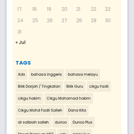
17
18
19
20
21
22
23
24
25
26
27
28
29
30
31
« Jul
TAGS
Ads
bahasa inggeris
bahasa melayu
Bilik Darjah / Tingkatan
Bilik Guru
cikgu fadli
cikgu hakim
Cikgu Mohamad hakim
Cikgu Mohd Fadli Salleh
Dana Kita
dr salbiah salleh
durioo
Durioo Plus