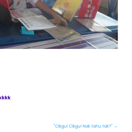
kkkk
"Cikgu! Cikgu! Nak tahu tak?"
→