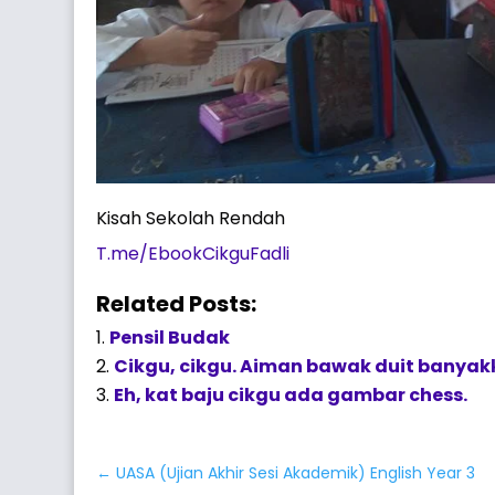
Kisah Sekolah Rendah
T.me/EbookCikguFadli
Related Posts:
Pensil Budak
Cikgu, cikgu. Aiman bawak duit banyak
Eh, kat baju cikgu ada gambar chess.
←
UASA (Ujian Akhir Sesi Akademik) English Year 3