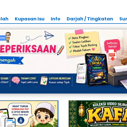
olah
Kupasan Isu
Info
Darjah / Tingkatan
Su