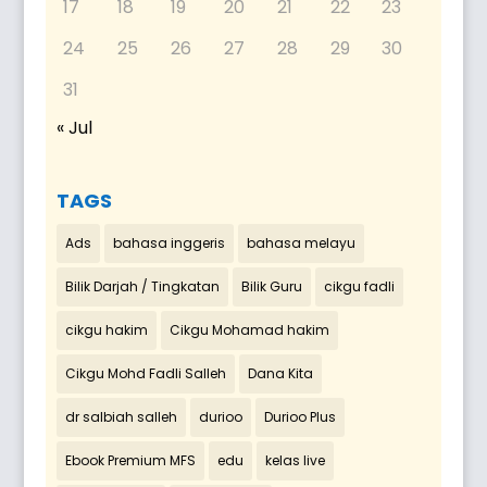
17
18
19
20
21
22
23
24
25
26
27
28
29
30
31
« Jul
TAGS
Ads
bahasa inggeris
bahasa melayu
Bilik Darjah / Tingkatan
Bilik Guru
cikgu fadli
cikgu hakim
Cikgu Mohamad hakim
Cikgu Mohd Fadli Salleh
Dana Kita
dr salbiah salleh
durioo
Durioo Plus
Ebook Premium MFS
edu
kelas live