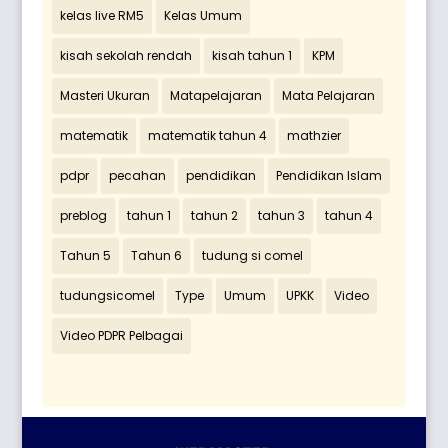
kelas live RM5
Kelas Umum
kisah sekolah rendah
kisah tahun 1
KPM
Masteri Ukuran
Matapelajaran
Mata Pelajaran
matematik
matematik tahun 4
mathzier
pdpr
pecahan
pendidikan
Pendidikan Islam
preblog
tahun 1
tahun 2
tahun 3
tahun 4
Tahun 5
Tahun 6
tudung si comel
tudungsicomel
Type
Umum
UPKK
Video
Video PDPR Pelbagai